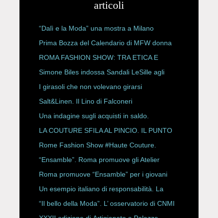
articoli
“Dalì e la Moda” una mostra a Milano
Prima Bozza del Calendario di MFW donna
P/E 2027
ROMA FASHION SHOW: TRA ETICA E
HAUTE COUTURE
Simone Biles indossa Sandali LeSille agli
ESPY Awards 2026
I girasoli che non volevano girarsi
Salt&Linen. Il Lino di Falconeri
Una indagine sugli acquisti in saldo.
LA COUTURE SFILA AL PINCIO. IL PUNTO
CON ALESSANDRO ONORATO E
Rome Fashion Show #Haute Couture.
ROBERTA ANGELILLI
“Ensamble”. Roma promuove gli Atelier
Storici
Roma promuove “Ensamble” per i giovani
Un esempio italiano di responsabilità. La
Rete Slow Fiber
“Il bello della Moda”. L’ osservatorio di CNMI
XXXII edizione di Artigianato e Palazzo