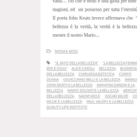
vana… ciò che é bello é una gioia per tutte
stagioni, ed un possesso per tutta l’eternit
Il poeta John Keats invece affermava che 
bellezza è la verità, la verità è la bellezz
mentre il nostro Mario...
MODA E MODI
“IL MITO DELLA BELLEZZA”
“LA BELLEZZA FEMMI
IERI E OGGI”
ALICE CAROLI
BELLEZZA
BUSINESS
DELLA BELLEZZA
CHIRURGIA ESTETICA
CORPO
DONNA
GIOACCHINO BELLI E LA BELLEZZA
IMMAG
JOHN KEATS E LA BELLEZZA
MAHATMA GANDHI E LA
BELLEZZA
MARIO SOLDATI E LA BELLEZZA
MERCA
DELLA BELLEZZA
NAOMI WOLF
OSCAR WILDE
O
WILDE E LA BELLEZZA
PAUL VALÉRY E LA BELLEZZA
QUALITY LIFE INSTITUTE