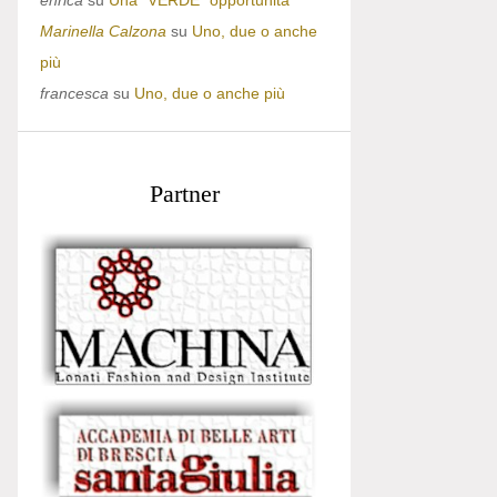
enrica
su
Una “VERDE” opportunità
Marinella Calzona
su
Uno, due o anche
più
francesca
su
Uno, due o anche più
Partner