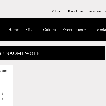
Chi siamo
Press Room
Intervistiamo… 
Home
Sfilate
Cultura
Eventi e notizie
Moda
G / NAOMI WOLF
3193
 è
o è