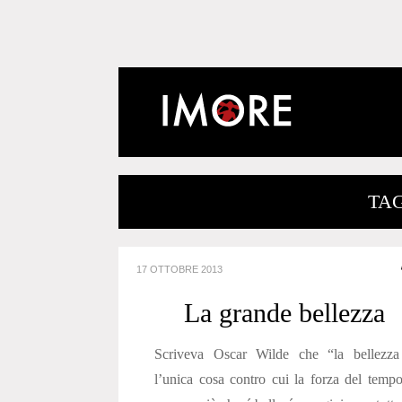
TA
17 OTTOBRE 2013
La grande bellezza
Scriveva Oscar Wilde che “la bellezza
l’unica cosa contro cui la forza del temp