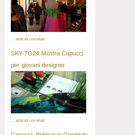
...
articoli correlati
SKY-TG24-Mostra Capucci
per giovani designer
...
articoli correlati
Capucci: Believe in Creativity