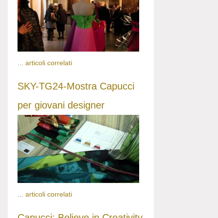
...
articoli correlati
SKY-TG24-Mostra Capucci
per giovani designer
...
articoli correlati
Capucci: Believe in Creativity