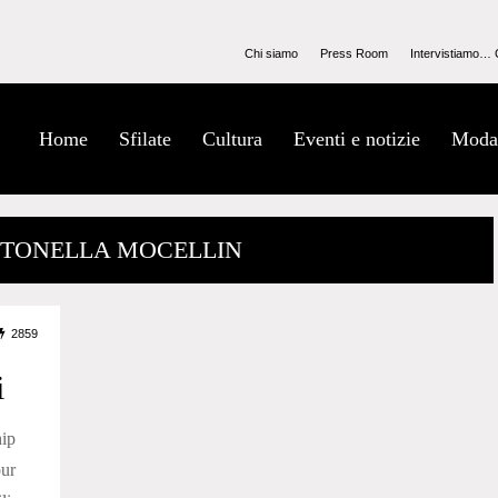
Chi siamo
Press Room
Intervistiamo… 
Home
Sfilate
Cultura
Eventi e notizie
Moda
TTONELLA MOCELLIN
2859
i
ip
ur