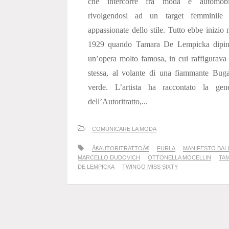
che intercorre fra moda e automobil
rivolgendosi ad un target femminile 
appassionate dello stile. Tutto ebbe inizio 
1929 quando Tamara De Lempicka dipin
un’opera molto famosa, in cui raffigurava
stessa, al volante di una fiammante Buga
verde. L’artista ha raccontato la gene
dell’Autoritratto,...
COMUNICARE LA MODA
Â€AUTORITRATTOÂ€
FURLA
MANIFESTO BALI
MARCELLO DUDOVICH
OTTONELLA MOCELLIN
TA
DE LEMPICKA
TWINGO MISS SIXTY