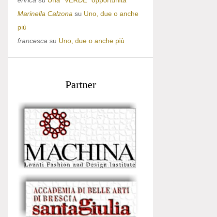
enrica
su
Una “VERDE” opportunità
Marinella Calzona
su
Uno, due o anche
più
francesca
su
Uno, due o anche più
Partner