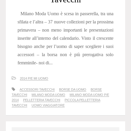
Milano Moda Uomo è scesa in passerella, tra una
sfilata e l’altra – 37 nuove collezioni per la prossima
primavera – non meno importanti le presentazioni
inserite all’interno del calendario. Visto il crescente
bisogno anche per l’uomo di saper scegliere i suoi
accessori – la borsa non è più prerogativa solo
femminile- noi di...
2014 P/E MI UOMO
ACCESSORI TAVECCHI
BORSE DA UOMO
BORSE
TAVECCHI
MILANO MODA UOMO
MILANO MODA UOMO P/E
2014
PELLETTERIA TAVECCHI
PICCOLA PELLETTERIA
TAVECCHI
UOMO VIAGGIATORE