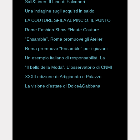
Salt&Linen. Il Lino di Falconeri
Una indagine sugli acquisti in saldo.
LA COUTURE SFILA AL PINCIO. IL PUNTO
CON ALESSANDRO ONORATO E
Rome Fashion Show #Haute Couture.
ROBERTA ANGELILLI
“Ensamble”. Roma promuove gli Atelier
Storici
Roma promuove “Ensamble” per i giovani
Un esempio italiano di responsabilità. La
Rete Slow Fiber
“Il bello della Moda”. L’ osservatorio di CNMI
XXXII edizione di Artigianato e Palazzo
La visione d’estate di Dolce&Gabbana