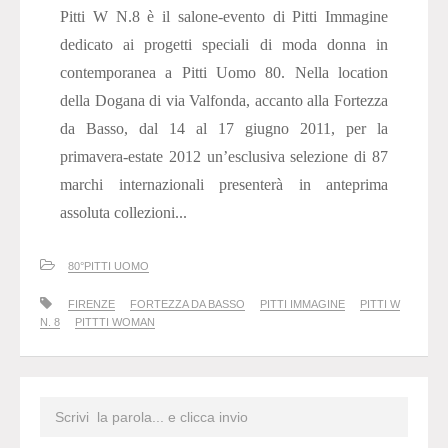
Pitti W N.8 è il salone-evento di Pitti Immagine
dedicato ai progetti speciali di moda donna in
contemporanea a Pitti Uomo 80. Nella location
della Dogana di via Valfonda, accanto alla Fortezza
da Basso, dal 14 al 17 giugno 2011, per la
primavera-estate 2012 un’esclusiva selezione di 87
marchi internazionali presenterà in anteprima
assoluta collezioni...
80°PITTI UOMO
FIRENZE
FORTEZZA DA BASSO
PITTI IMMAGINE
PITTI W
N. 8
PITTTI WOMAN