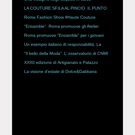
LA COUTURE SFILA AL PINCIO. IL PUNTO
CON ALESSANDRO ONORATO E
Rome Fashion Show #Haute Couture.
ROBERTA ANGELILLI
“Ensamble”. Roma promuove gli Atelier
Storici
Roma promuove “Ensamble” per i giovani
Un esempio italiano di responsabilità. La
Rete Slow Fiber
“Il bello della Moda”. L’ osservatorio di CNMI
XXXII edizione di Artigianato e Palazzo
La visione d’estate di Dolce&Gabbana