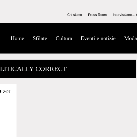
Chi siamo
Press Room
Intervistiamo… 
Home
Sfilate
Cultura
Eventi e notizie
Moda
OLITICALLY CORRECT
2427