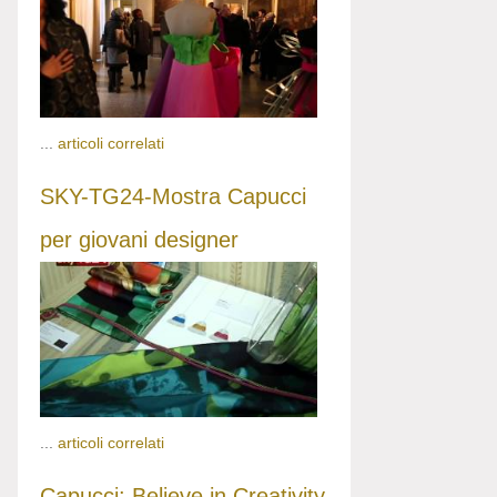
...
articoli correlati
SKY-TG24-Mostra Capucci
per giovani designer
...
articoli correlati
Capucci: Believe in Creativity