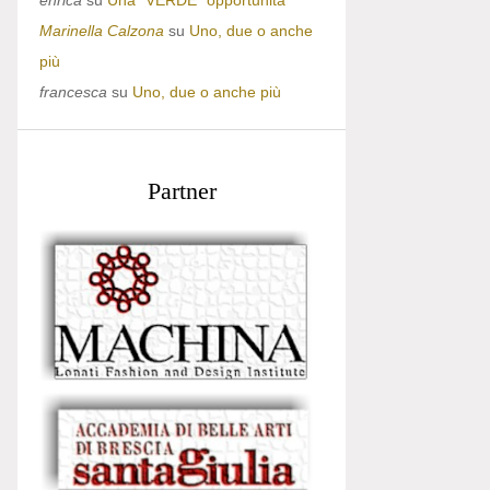
enrica
su
Una “VERDE” opportunità
Marinella Calzona
su
Uno, due o anche
più
francesca
su
Uno, due o anche più
Partner