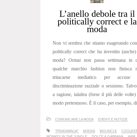
L’anello debole tra il
politically correct e la
moda
Non vi sembra che stiamo esagerando con
politically correct che ha investito (anche)
moda? Ormai non passa settimana in c
qualche marchio fashion non finisca n
tritacarne mediatico per accuse 
discriminazione razziale o sessismo. Talvo
a ragione, talaltra (forse il più delle volte)
modo pretestuoso. È il caso, per esempio, di
COMUNICARE LA MODA
EVENTI E NOTIZIE
"PRADAMALIA"
ADIDAS
BIGUNCLE
COOLES
MONKEY IN THE JUNGLE
DOLCE & GABBANA
H&M