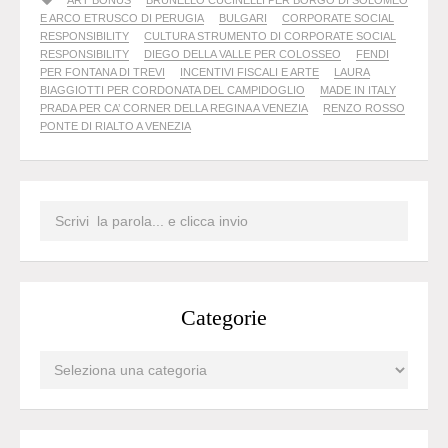
ART BONUS
BRUNELLO CUCINELLI PER BORGO DI SOLOMEO
E ARCO ETRUSCO DI PERUGIA
BULGARI
CORPORATE SOCIAL
RESPONSIBILITY
CULTURA STRUMENTO DI CORPORATE SOCIAL
RESPONSIBILITY
DIEGO DELLA VALLE PER COLOSSEO
FENDI
PER FONTANA DI TREVI
INCENTIVI FISCALI E ARTE
LAURA
BIAGGIOTTI PER CORDONATA DEL CAMPIDOGLIO
MADE IN ITALY
PRADA PER CA’ CORNER DELLA REGINA A VENEZIA
RENZO ROSSO
PONTE DI RIALTO A VENEZIA
Categorie