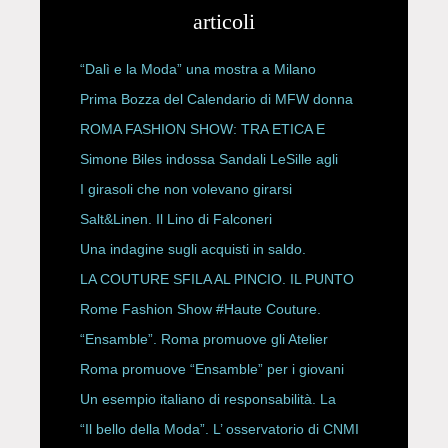
articoli
“Dalì e la Moda” una mostra a Milano
Prima Bozza del Calendario di MFW donna
P/E 2027
ROMA FASHION SHOW: TRA ETICA E
HAUTE COUTURE
Simone Biles indossa Sandali LeSille agli
ESPY Awards 2026
I girasoli che non volevano girarsi
Salt&Linen. Il Lino di Falconeri
Una indagine sugli acquisti in saldo.
LA COUTURE SFILA AL PINCIO. IL PUNTO
CON ALESSANDRO ONORATO E
Rome Fashion Show #Haute Couture.
ROBERTA ANGELILLI
“Ensamble”. Roma promuove gli Atelier
Storici
Roma promuove “Ensamble” per i giovani
Un esempio italiano di responsabilità. La
Rete Slow Fiber
“Il bello della Moda”. L’ osservatorio di CNMI