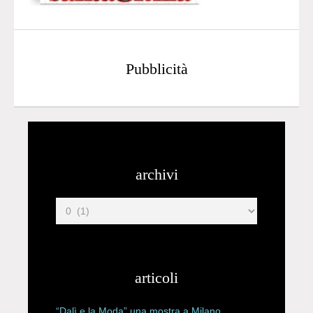
Pubblicità
archivi
articoli
“Dalì e la Moda” una mostra a Milano