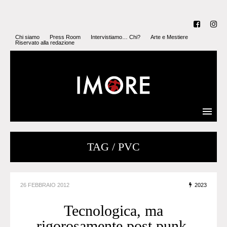
Chi siamo
Press Room
Intervistiamo… Chi?
Arte e Mestiere
Riservato alla redazione
TAG / PVC
26 FEBBRAIO 2012
2023
Tecnologica, ma
rigorosamente post punk,