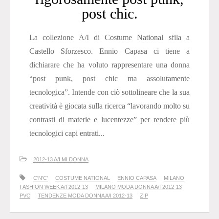
post chic.
La collezione A/I di Costume National sfila a
Castello Sforzesco. Ennio Capasa ci tiene a
dichiarare che ha voluto rappresentare una donna
“post punk, post chic ma assolutamente
tecnologica”. Intende con ciò sottolineare che la sua
creatività è giocata sulla ricerca “lavorando molto su
contrasti di materie e lucentezze” per rendere più
tecnologici capi entrati...
2012-13 A/I MI DONNA
C'N'C'
COSTUME NATIONAL
ENNIO CAPASA
MILANO
FASHION WEEK A/I 2012-13
MILANO MODA DONNA A/I 2012-13
PVC
TENDENZE MODA DONNA A/I 2012-13
ZIP