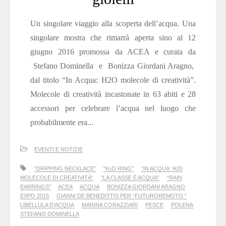
Un singolare viaggio alla scoperta dell’acqua. Una
singolare mostra che rimarrà aperta sino al 12
giugno 2016 promossa da ACEA e curata da
Stefano Dominella e Bonizza Giordani Aragno,
dal titolo “In Acqua: H2O molecole di creatività”.
Molecole di creatività incastonate in 63 abiti e 28
accessori per celebrare l’acqua nel luogo che
probabilmente era...
EVENTI E NOTIZIE
“DRIPPING NECKLACE”
“H₂O RING”
“IN ACQUA: H20
MOLECOLE DI CREATIVITÀ”
“LA CLASSE È ACQUA”
“RAIN
EARRINGS”
ACEA
ACQUA
BONIZZA GIORDANI ARAGNO
EXPO 2015
GIANNI DE BENEDITTIS PER “FUTUROREMOTO “
LIBELLULA D’ACQUA
MARINA CORAZZIARI
PESCE
POLENA
STEFANO DOMINELLA