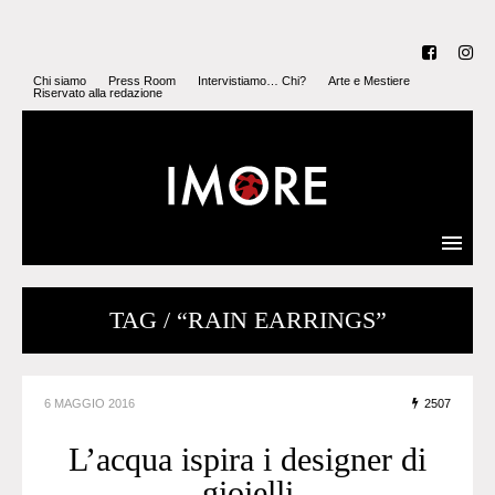
Chi siamo
Press Room
Intervistiamo… Chi?
Arte e Mestiere
Riservato alla redazione
TAG / “RAIN EARRINGS”
6 MAGGIO 2016
2507
L’acqua ispira i designer di
gioielli