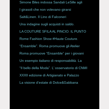
HAUTE COUTURE
Simone Biles indossa Sandali LeSille agli
ESPY Awards 2026
I girasoli che non volevano girarsi
Salt&Linen. Il Lino di Falconeri
Una indagine sugli acquisti in saldo.
LA COUTURE SFILA AL PINCIO. IL PUNTO
CON ALESSANDRO ONORATO E
Rome Fashion Show #Haute Couture.
ROBERTA ANGELILLI
“Ensamble”. Roma promuove gli Atelier
Storici
Roma promuove “Ensamble” per i giovani
Un esempio italiano di responsabilità. La
Rete Slow Fiber
“Il bello della Moda”. L’ osservatorio di CNMI
XXXII edizione di Artigianato e Palazzo
La visione d’estate di Dolce&Gabbana