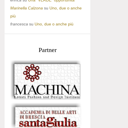
enrica
su
Una “VERDE” opportunità
Marinella Calzona
su
Uno, due o anche
più
francesca
su
Uno, due o anche più
Partner