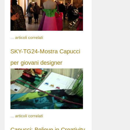
...
articoli correlati
SKY-TG24-Mostra Capucci
per giovani designer
...
articoli correlati
Capucci: Believe in Creativity