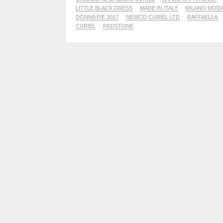
LITTLE BLACK DRESS
MADE IN ITALY
MILANO MOD
DONNA P/E 2017
NEWCO CURIEL LTD
RAFFAELLA
CURIEL
REDSTONE