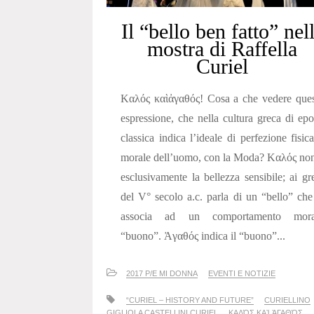
Il “bello ben fatto” nel
mostra di Raffella
Curiel
Kαλός καὶἀγαθός! Cosa a che vedere ques
espressione, che nella cultura greca di ep
classica indica l’ideale di perfezione fisic
morale dell’uomo, con la Moda? Kαλός no
esclusivamente la bellezza sensibile; ai gr
del V° secolo a.c. parla di un “bello” che
associa ad un comportamento mora
“buono”. Ἀγαθός indica il “buono”...
2017 P/E MI DONNA
EVENTI E NOTIZIE
“CURIEL – HISTORY AND FUTURE”
CURIELLINO
GIGLIOLA CASTELLINI CURIEL
KΑΛΌΣ ΚΑῚ ἈΓΑΘΌΣ.