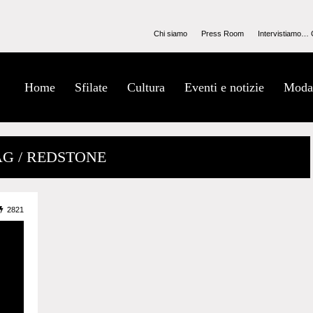
Chi siamo
Press Room
Intervistiamo… 
Home
Sfilate
Cultura
Eventi e notizie
Moda
AG / REDSTONE
2821