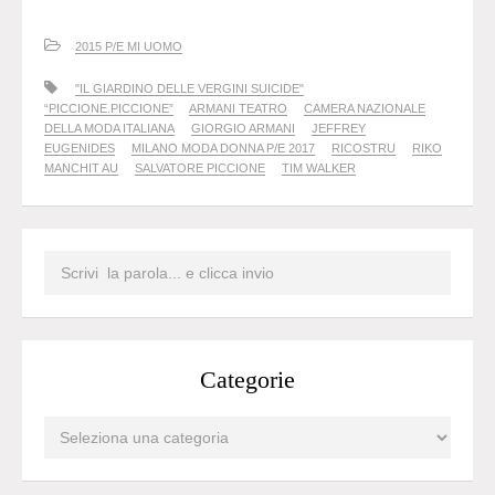
2015 P/E MI UOMO
"IL GIARDINO DELLE VERGINI SUICIDE"
“PICCIONE.PICCIONE”
ARMANI TEATRO
CAMERA NAZIONALE
DELLA MODA ITALIANA
GIORGIO ARMANI
JEFFREY
EUGENIDES
MILANO MODA DONNA P/E 2017
RICOSTRU
RIKO
MANCHIT AU
SALVATORE PICCIONE
TIM WALKER
Categorie