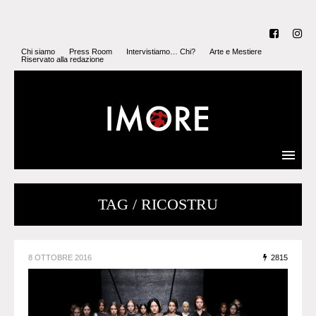
Chi siamo
Press Room
Intervistiamo… Chi?
Arte e Mestiere
Riservato alla redazione
TAG / RICOSTRU
8 OTTOBRE 2016
2815