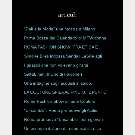
articoli
“Dalì e la Moda” una mostra a Milano
Prima Bozza del Calendario di MFW donna
P/E 2027
ROMA FASHION SHOW: TRA ETICA E
HAUTE COUTURE
Simone Biles indossa Sandali LeSille agli
ESPY Awards 2026
I girasoli che non volevano girarsi
Salt&Linen. Il Lino di Falconeri
Una indagine sugli acquisti in saldo.
LA COUTURE SFILA AL PINCIO. IL PUNTO
CON ALESSANDRO ONORATO E
Rome Fashion Show #Haute Couture.
ROBERTA ANGELILLI
“Ensamble”. Roma promuove gli Atelier
Storici
Roma promuove “Ensamble” per i giovani
Un esempio italiano di responsabilità. La