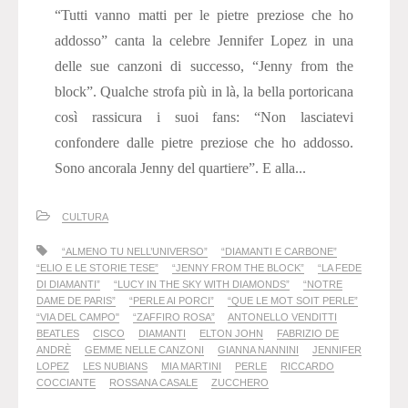
“Tutti vanno matti per le pietre preziose che ho
addosso” canta la celebre Jennifer Lopez in una
delle sue canzoni di successo, “Jenny from the
block”. Qualche strofa più in là, la bella portoricana
così rassicura i suoi fans: “Non lasciatevi
confondere dalle pietre preziose che ho addosso.
Sono ancorala Jenny del quartiere”. E alla...
CULTURA
“ALMENO TU NELL’UNIVERSO”
“DIAMANTI E CARBONE”
“ELIO E LE STORIE TESE”
“JENNY FROM THE BLOCK”
“LA FEDE
DI DIAMANTI”
“LUCY IN THE SKY WITH DIAMONDS”
“NOTRE
DAME DE PARIS”
“PERLE AI PORCI”
“QUE LE MOT SOIT PERLE”
“VIA DEL CAMPO"
“ZAFFIRO ROSA”
ANTONELLO VENDITTI
BEATLES
CISCO
DIAMANTI
ELTON JOHN
FABRIZIO DE
ANDRÈ
GEMME NELLE CANZONI
GIANNA NANNINI
JENNIFER
LOPEZ
LES NUBIANS
MIA MARTINI
PERLE
RICCARDO
COCCIANTE
ROSSANA CASALE
ZUCCHERO