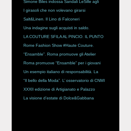
HAUTE COUTURE
Simone Biles indossa Sandali LeSille agli
ESPY Awards 2026
I girasoli che non volevano girarsi
Salt&Linen. Il Lino di Falconeri
Una indagine sugli acquisti in saldo.
LA COUTURE SFILA AL PINCIO. IL PUNTO
CON ALESSANDRO ONORATO E
Rome Fashion Show #Haute Couture.
ROBERTA ANGELILLI
“Ensamble”. Roma promuove gli Atelier
Storici
Roma promuove “Ensamble” per i giovani
Un esempio italiano di responsabilità. La
Rete Slow Fiber
“Il bello della Moda”. L’ osservatorio di CNMI
XXXII edizione di Artigianato e Palazzo
La visione d’estate di Dolce&Gabbana