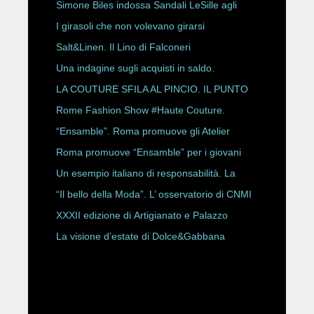
HAUTE COUTURE
Simone Biles indossa Sandali LeSille agli
ESPY Awards 2026
I girasoli che non volevano girarsi
Salt&Linen. Il Lino di Falconeri
Una indagine sugli acquisti in saldo.
LA COUTURE SFILA AL PINCIO. IL PUNTO
CON ALESSANDRO ONORATO E
Rome Fashion Show #Haute Couture.
ROBERTA ANGELILLI
“Ensamble”. Roma promuove gli Atelier
Storici
Roma promuove “Ensamble” per i giovani
Un esempio italiano di responsabilità. La
Rete Slow Fiber
“Il bello della Moda”. L’ osservatorio di CNMI
XXXII edizione di Artigianato e Palazzo
La visione d’estate di Dolce&Gabbana