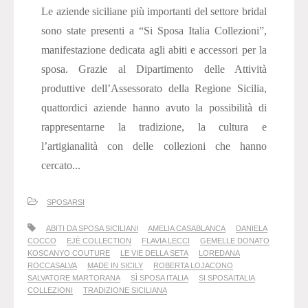
Le aziende siciliane più importanti del settore bridal
sono state presenti a “Si Sposa Italia Collezioni”,
manifestazione dedicata agli abiti e accessori per la
sposa. Grazie al Dipartimento delle Attività
produttive dell’Assessorato della Regione Sicilia,
quattordici aziende hanno avuto la possibilità di
rappresentarne la tradizione, la cultura e
l’artigianalità con delle collezioni che hanno
cercato...
SPOSARSI
ABITI DA SPOSA SICILIANI
AMELIA CASABLANCA
DANIELA
COCCO
EJÈ COLLECTION
FLAVIA LECCI
GEMELLE DONATO
KOSCANYO COUTURE
LE VIE DELLA SETA
LOREDANA
ROCCASALVA
MADE IN SICILY
ROBERTA LOJACONO
SALVATORE MARTORANA
SÌ SPOSA ITALIA
SI SPOSAITALIA
COLLEZIONI
TRADIZIONE SICILIANA