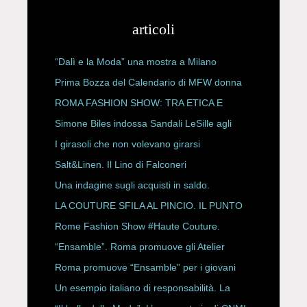
articoli
“Dalì e la Moda” una mostra a Milano
Prima Bozza del Calendario di MFW donna
P/E 2027
ROMA FASHION SHOW: TRA ETICA E
HAUTE COUTURE
Simone Biles indossa Sandali LeSille agli
ESPY Awards 2026
I girasoli che non volevano girarsi
Salt&Linen. Il Lino di Falconeri
Una indagine sugli acquisti in saldo.
LA COUTURE SFILA AL PINCIO. IL PUNTO
CON ALESSANDRO ONORATO E
Rome Fashion Show #Haute Couture.
ROBERTA ANGELILLI
“Ensamble”. Roma promuove gli Atelier
Storici
Roma promuove “Ensamble” per i giovani
Un esempio italiano di responsabilità. La
Rete Slow Fiber