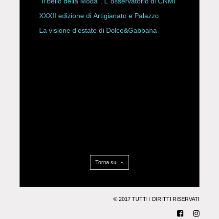
“Il bello della Moda”. L’ osservatorio di CNMI
XXXII edizione di Artigianato e Palazzo
La visione d’estate di Dolce&Gabbana
Torna su
© 2017 TUTTI I DIRITTI RISERVATI