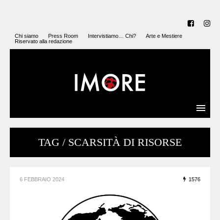
Chi siamo
Press Room
Intervistiamo… Chi?
Arte e Mestiere
Riservato alla redazione
TAG / SCARSITÀ DI RISORSE
6 FEBBRAIO 2024
1576