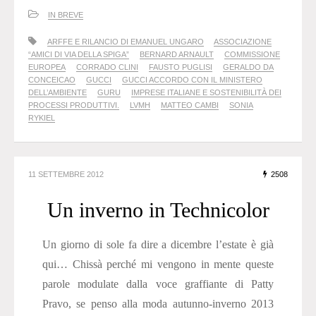
IN BREVE
ARFFE E RILANCIO DI EMANUEL UNGARO
ASSOCIAZIONE
“AMICI DI VIA DELLA SPIGA”
BERNARD ARNAULT
COMMISSIONE
EUROPEA
CORRADO CLINI
FAUSTO PUGLISI
GERALDO DA
CONCEICAO
GUCCI
GUCCI ACCORDO CON IL MINISTERO
DELL’AMBIENTE
GURU
IMPRESE ITALIANE E SOSTENIBILITÀ DEI
PROCESSI PRODUTTIVI.
LVMH
MATTEO CAMBI
SONIA
RYKIEL
11 SETTEMBRE 2012
2508
Un inverno in Technicolor
Un giorno di sole fa dire a dicembre l’estate è già
qui… Chissà perché mi vengono in mente queste
parole modulate dalla voce graffiante di Patty
Pravo, se penso alla moda autunno-inverno 2013