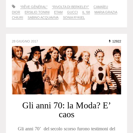
“RÊVE GÉNÉRAL”
“RIVOLTA DI BERKELEY”
CAMAÏEU
DIOR
ERSILIO TONINI
ETAM
GUCCI
IL ’68
MARIA GRAZIA
CHIURI
SABINO ACQUAVIVA
SONIA RYKIEL
28 GIUGNO 2017
12922
Gli anni 70: la Moda? E’
caos
Gli anni 70’ del secolo scorso furono testimoni del