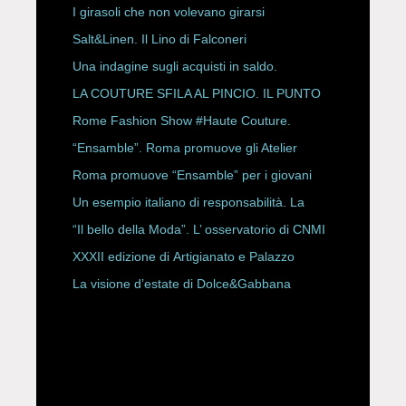
ESPY Awards 2026
I girasoli che non volevano girarsi
Salt&Linen. Il Lino di Falconeri
Una indagine sugli acquisti in saldo.
LA COUTURE SFILA AL PINCIO. IL PUNTO
CON ALESSANDRO ONORATO E
Rome Fashion Show #Haute Couture.
ROBERTA ANGELILLI
“Ensamble”. Roma promuove gli Atelier
Storici
Roma promuove “Ensamble” per i giovani
Un esempio italiano di responsabilità. La
Rete Slow Fiber
“Il bello della Moda”. L’ osservatorio di CNMI
XXXII edizione di Artigianato e Palazzo
La visione d’estate di Dolce&Gabbana