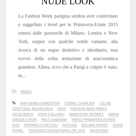
NUDE LOOK
La Fashion Week parigina sembra aver confermato
e suggellato i trend per la Primavera-Estate 2015
emersi dalle passerelle di Milano, Londra e New
York, seppur con qualche sottile variante, alla
ricerca di un segno distintivo e identitario, non
scevro della solita tentazione di anacronistica
grandeur. Allora, ecco che a Parigi a colpire è stato,
in...
PARIGI
ANN DEMEULEMEESTER
CEDRIC CHARLIER
CÉLINE
CRISTOBAL BALENCIAGA
DIOR
FASHION WEEK PARIGI
JACQUEMUS
JOHN GALLIANO
MADELEINE VIONNET
MARIA
GRAZIA CHIURI
PACO RABANNE
PARIGI PRIMAVERA-ESTATE
2015
PIERPAOLO PICCIOLI
ROCHAS
ROLAND MURET
SONIA
RYKIEL
TENDENZE DONNA PARIGI P/E 2015
VALENTINO