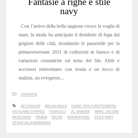
Fantasie a righe e stile
navy
Con l’arrivo della bella stagione cresce la voglia di
mare, la moda ha anticipato il desiderio di fuga dal
grigiore delle città, inondando le passerelle per la
primavera/estate 2011 di collezioni in bianco e di
variazioni cromatiche sul tema del blu. Abiti e
accessori reinventano con ironia e un tocco di
malizia, un evergreen...
STAGIONI
ACCESSORI
ARGAH BAGS
DIANE VON FURSTENBERG
DOTS AND STRIPES
FIORUCCI
JIL SANDER
MARC JACOBS
MOSCHINO
PRADA
RIGHE
SONIA RYKIEL
STILE NAVY
STILKE ALLA MARINARA