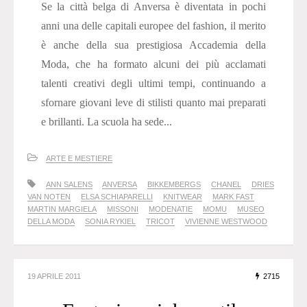
Se la città belga di Anversa è diventata in pochi
anni una delle capitali europee del fashion, il merito
è anche della sua prestigiosa Accademia della
Moda, che ha formato alcuni dei più acclamati
talenti creativi degli ultimi tempi, continuando a
sfornare giovani leve di stilisti quanto mai preparati
e brillanti. La scuola ha sede...
ARTE E MESTIERE
ANN SALENS
ANVERSA
BIKKEMBERGS
CHANEL
DRIES
VAN NOTEN
ELSA SCHIAPARELLI
KNITWEAR
MARK FAST
MARTIN MARGIELA
MISSONI
MODENATIE
MOMU
MUSEO
DELLA MODA
SONIA RYKIEL
TRICOT
VIVIENNE WESTWOOD
19 APRILE 2011
2715