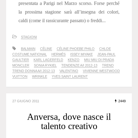
presentata a Parigi nel Marzo scorso. Forse perché
la prossima stagione sarà all’insegna dei colori,
caldi (come il rassicurante passato) o freddi...
STAGIONI
BALMAIN
CÉLINE
CÉLINE PHOEBE PHILO
CHLOE
COSTUME NATIONAL
HERMÉS
ISSEY MIYAKE
JEAN-PAUL
GAULTIER
KARL LAGERFELD
KENZO
MIU MIU DI PRADA
MONCLER
SONIA RYKIEL
TENDENZE A/I 2012-13
TREND
TREND DONNA A/I 2012-13
VALENTINO
VIVIENNE WESTWOOD
VUITTON
WRINKLE
YVES SAINT LAURENT
27 GIUGNO 2011
2449
Anversa, dove nasce il
talento creativo