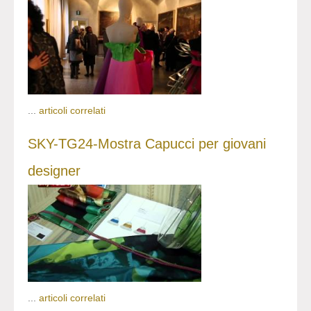
...
articoli correlati
SKY-TG24-Mostra Capucci per giovani
designer
...
articoli correlati