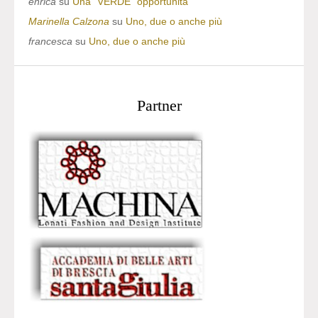
enrica
su
Una “VERDE” opportunità
Marinella Calzona
su
Uno, due o anche più
francesca
su
Uno, due o anche più
Partner