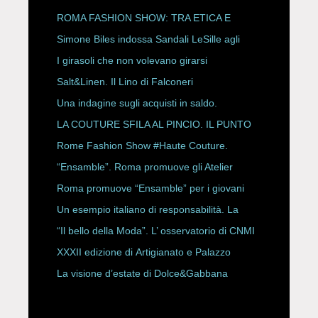
P/E 2027
ROMA FASHION SHOW: TRA ETICA E
HAUTE COUTURE
Simone Biles indossa Sandali LeSille agli
ESPY Awards 2026
I girasoli che non volevano girarsi
Salt&Linen. Il Lino di Falconeri
Una indagine sugli acquisti in saldo.
LA COUTURE SFILA AL PINCIO. IL PUNTO
CON ALESSANDRO ONORATO E
Rome Fashion Show #Haute Couture.
ROBERTA ANGELILLI
“Ensamble”. Roma promuove gli Atelier
Storici
Roma promuove “Ensamble” per i giovani
Un esempio italiano di responsabilità. La
Rete Slow Fiber
“Il bello della Moda”. L’ osservatorio di CNMI
XXXII edizione di Artigianato e Palazzo
La visione d’estate di Dolce&Gabbana