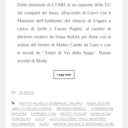
Dalla menzione di LVMH in un rapporto della EU
sui comparti del lusso, all'accordo di Gucci con il
Ministero dell'Ambiente; dal rilancio di Ungaro a
carico di Aeffe e Fausto Puglisi, al cambio di
direttore creativo da Sonia Rykiel; per finire con la
notizia del rientro di Matteo Cambi da Guru e con
le novità de "Amici di Via della Spiga". Buone
novelle di Moda.
Leggi tutto
IN BREVE
ARFFE E RILANCIO DI EMANUEL UNGARO
ASSOCIAZIONE
“AMICI DI VIA DELLA SPIGA”
BERNARD ARNAULT
COMMISSIONE
EUROPEA
CORRADO CLINI
FAUSTO PUGLISI
GERALDO DA
CONCEICAO
GUCCI
GUCCI ACCORDO CON IL MINISTERO
DELL’AMBIENTE
GURU
IMPRESE ITALIANE E SOSTENIBILITÀ DEI