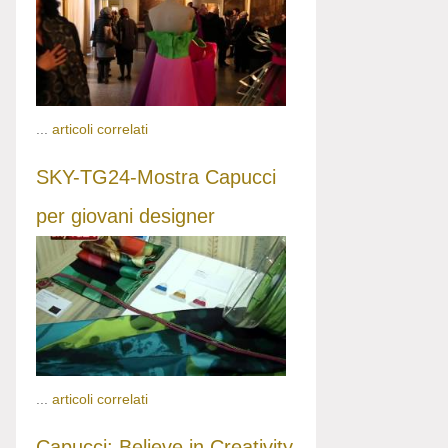
...
articoli correlati
SKY-TG24-Mostra Capucci
per giovani designer
...
articoli correlati
Capucci: Believe in Creativity