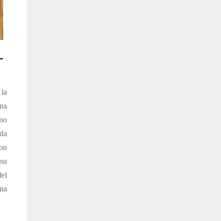
-
 la
na
uno
 da
Non
su
del
na