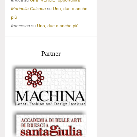
enrica
su
Una “VERDE” opportunità
Marinella Calzona
su
Uno, due o anche
più
francesca
su
Uno, due o anche più
Partner