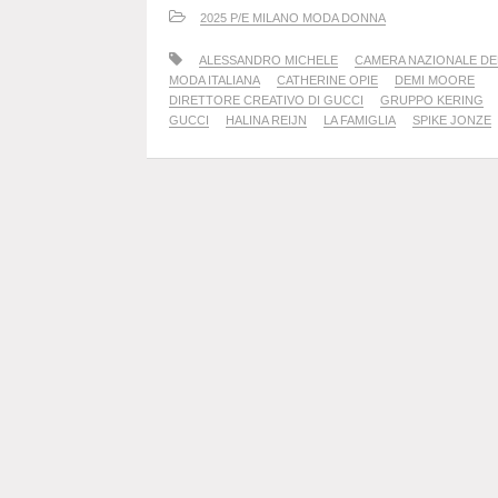
2025 P/E MILANO MODA DONNA
ALESSANDRO MICHELE
CAMERA NAZIONALE DE
MODA ITALIANA
CATHERINE OPIE
DEMI MOORE
DIRETTORE CREATIVO DI GUCCI
GRUPPO KERING
GUCCI
HALINA REIJN
LA FAMIGLIA
SPIKE JONZE