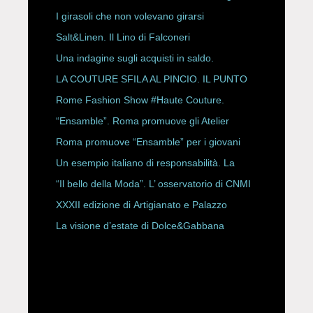
ESPY Awards 2026
I girasoli che non volevano girarsi
Salt&Linen. Il Lino di Falconeri
Una indagine sugli acquisti in saldo.
LA COUTURE SFILA AL PINCIO. IL PUNTO
CON ALESSANDRO ONORATO E
Rome Fashion Show #Haute Couture.
ROBERTA ANGELILLI
“Ensamble”. Roma promuove gli Atelier
Storici
Roma promuove “Ensamble” per i giovani
Un esempio italiano di responsabilità. La
Rete Slow Fiber
“Il bello della Moda”. L’ osservatorio di CNMI
XXXII edizione di Artigianato e Palazzo
La visione d’estate di Dolce&Gabbana