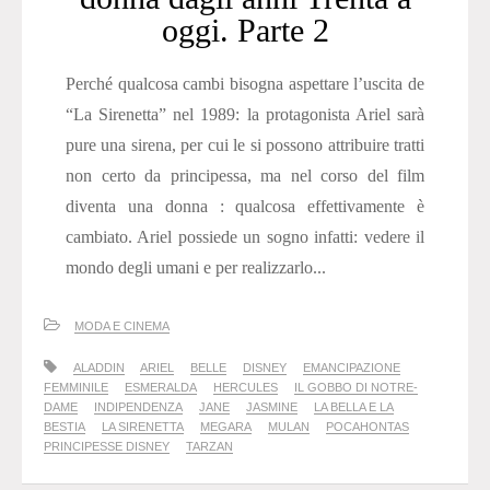
oggi. Parte 2
Perché qualcosa cambi bisogna aspettare l’uscita de
“La Sirenetta” nel 1989: la protagonista Ariel sarà
pure una sirena, per cui le si possono attribuire tratti
non certo da principessa, ma nel corso del film
diventa una donna : qualcosa effettivamente è
cambiato. Ariel possiede un sogno infatti: vedere il
mondo degli umani e per realizzarlo...
MODA E CINEMA
ALADDIN
ARIEL
BELLE
DISNEY
EMANCIPAZIONE
FEMMINILE
ESMERALDA
HERCULES
IL GOBBO DI NOTRE-
DAME
INDIPENDENZA
JANE
JASMINE
LA BELLA E LA
BESTIA
LA SIRENETTA
MEGARA
MULAN
POCAHONTAS
PRINCIPESSE DISNEY
TARZAN