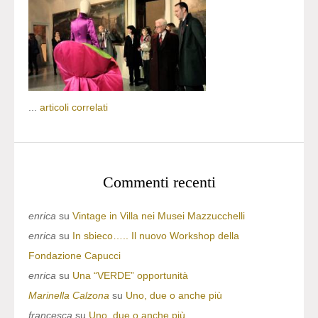
...
articoli correlati
Commenti recenti
enrica
su
Vintage in Villa nei Musei Mazzucchelli
enrica
su
In sbieco….. Il nuovo Workshop della
Fondazione Capucci
enrica
su
Una “VERDE” opportunità
Marinella Calzona
su
Uno, due o anche più
francesca
su
Uno, due o anche più