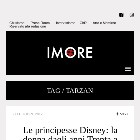
Chi siamo
Press Room
Intervistiamo… Chi?
Arte e Mestiere
Riservato alla redazione
TAG / TARZAN
27 OTTOBRE 2012
5950
Le principesse Disney: la
donna dagli anni Trenta a