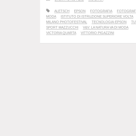
ALETSCH
EPSON
FOTOGRAFIA
FOTOGRAFI
MODA
ISTITUTO DI ISTRUZIONE SUPERIORE VOLTA
MILANO PHOTOFESTIVAL
TECNOLOGIA-EPSON
TU
SPORT MAZZUCCHI
V&V: LA NATURA VA DI MODA
VICTORIA QUARTA
VITTORIO PIGAZZINI