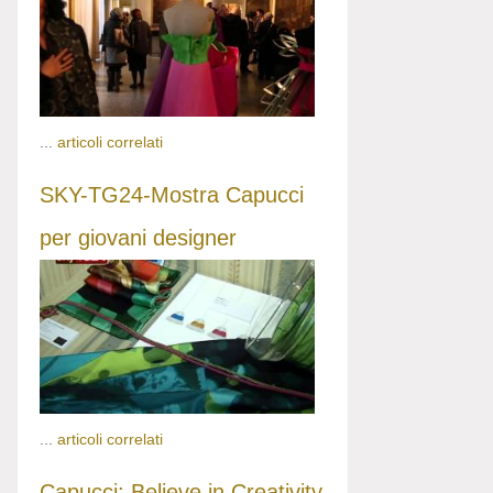
...
articoli correlati
SKY-TG24-Mostra Capucci
per giovani designer
...
articoli correlati
Capucci: Believe in Creativity