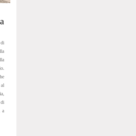
a
di
lla
la
o.
che
 al
a,
 di
a a