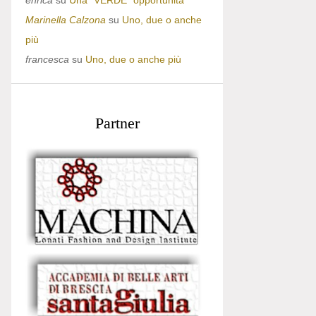
enrica
su
Una “VERDE” opportunità
Marinella Calzona
su
Uno, due o anche
più
francesca
su
Uno, due o anche più
Partner