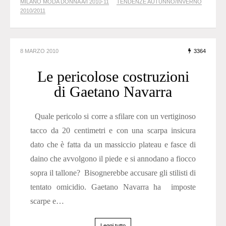
MILANO MODA DONNA A/I 2010-11
TENDENZE AUTUNNO/INVERNO
2010/2011
8 MARZO 2010
3364
Le pericolose costruzioni
di Gaetano Navarra
Quale pericolo si corre a sfilare con un vertiginoso
tacco da 20 centimetri e con una scarpa insicura
dato che è fatta da un massiccio plateau e fasce di
daino che avvolgono il piede e si annodano a fiocco
sopra il tallone? Bisognerebbe accusare gli stilisti di
tentato omicidio. Gaetano Navarra ha imposte
scarpe e…
Leggi tutto