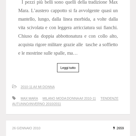
I pezzi più belli sono quelli della tradizione Max
Mara. L’austero cappotto si fa avvolgente quasi un
mantello, lungo, dalla linea morbida, a volte dalla
vita scivolata e con leggera arricciatura sui fianchi.
Chiuso da doppia abbottonatura e con collo alto,
acquista rigore militare grazie alle tasche a soffietto
e le mostrine sulle spalle, ma…
Leggi tutto
2010-11 A/I MI DONNA
MAX MARA
MILANO MODA DONNA A/I 2010-11
TENDENZE
AUTUNNO/INVERNO 2010/2011
26 GENNAIO 2010
2659