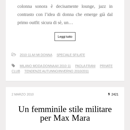
colonna sonora è decisamente lounge, jazz in
contrasto con l’idea di donna che emerge già dal
primo outfit: sicura di sè, un…
Leggi tutto
2010-11 A/I MI DONNA
SPECIALE SFILATE
MILANO MODA DONNA A/I 2010-11
PAOLA FRANI
PRIVATE
CLUB
TENDENZE AUTUNNO/INVERNO 2010/2011
2 MARZO 2010
2421
Un femminile stile militare
per Max Mara