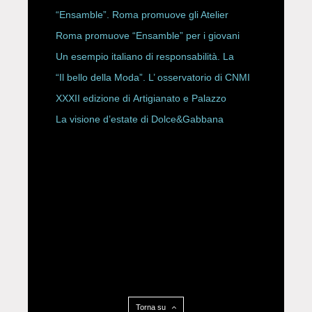
ROBERTA ANGELILLI
“Ensamble”. Roma promuove gli Atelier
Storici
Roma promuove “Ensamble” per i giovani
Un esempio italiano di responsabilità. La
Rete Slow Fiber
“Il bello della Moda”. L’ osservatorio di CNMI
XXXII edizione di Artigianato e Palazzo
La visione d’estate di Dolce&Gabbana
Torna su