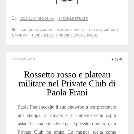
2010-11 A/I MI DONNA
SPECIALE SFILATE
GAETANO NAVARRA
MMD A/I 2010/2011
SFILATA GAETANO
NAVARRA
TENDENZE AUTUNNO/INVERNO 2010/2011
4 MARZO 2010
1770
Rossetto rosso e plateau
militare nel Private Club di
Paola Frani
Paola Frani sceglie il suo showroom per presentare
alla stampa, ai buyers e ai numerosissimi ospiti
asiatici la sua collezione per il prossimo inverno, un
Private Club tra amici. La musica scelta come