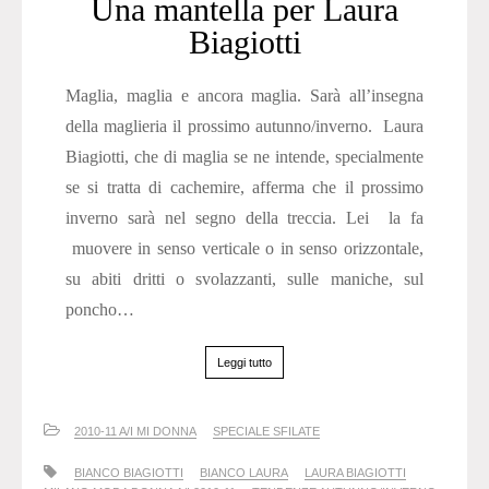
Una mantella per Laura
Biagiotti
Maglia, maglia e ancora maglia. Sarà all’insegna
della maglieria il prossimo autunno/inverno. Laura
Biagiotti, che di maglia se ne intende, specialmente
se si tratta di cachemire, afferma che il prossimo
inverno sarà nel segno della treccia. Lei la fa
muovere in senso verticale o in senso orizzontale,
su abiti dritti o svolazzanti, sulle maniche, sul
poncho…
Leggi tutto
2010-11 A/I MI DONNA
SPECIALE SFILATE
BIANCO BIAGIOTTI
BIANCO LAURA
LAURA BIAGIOTTI