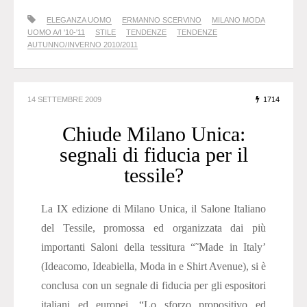
ELEGANZA UOMO
ERMANNO SCERVINO
MILANO MODA
UOMO A/I '10-'11
STILE
TENDENZE
TENDENZE
AUTUNNO/INVERNO 2010/2011
14 SETTEMBRE 2009
1714
Chiude Milano Unica:
segnali di fiducia per il
tessile?
La IX edizione di Milano Unica, il Salone Italiano
del Tessile, promossa ed organizzata dai più
importanti Saloni della tessitura “˜Made in Italy’
(Ideacomo, Ideabiella, Moda in e Shirt Avenue), si è
conclusa con un segnale di fiducia per gli espositori
italiani ed europei. “Lo sforzo propositivo ed