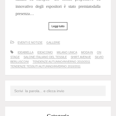
innovativo degli espositori è stato premiatodalla
presenza…
Leggi tutto
EVENTI E NOTIZIE
GALLERIE
IDEABIELLA
IDEACOMO
MILANO UNICA
MODA IN
ON
STAGE
SALONE ITALIANO DEL TESSILE
SHIRT AVENUE
SILVIO
BERLUSCONI
TENDENZE AUTUNNO/INVERNO 2010/2011
TENDENZE TESSUTI AUTUNNO/INVERNO 2010/2011
Categorie