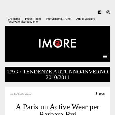
Chi siamo
Press Room
Intervistiamo… Chi?
Arte e Mestiere
Riservato alla redazione
TAG / TENDENZE AUTUNNO/INVERNO
2010/2011
12 MARZO 2010
1905
A Paris un Active Wear per
Barbara Bui