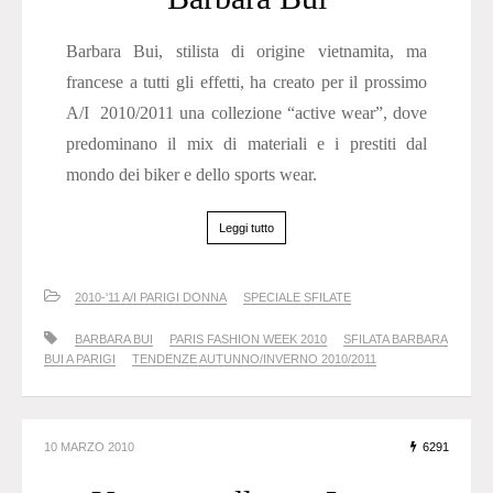
Barbara Bui, stilista di origine vietnamita, ma
francese a tutti gli effetti, ha creato per il prossimo
A/I 2010/2011 una collezione “active wear”, dove
predominano il mix di materiali e i prestiti dal
mondo dei biker e dello sports wear.
Leggi tutto
2010-'11 A/I PARIGI DONNA
SPECIALE SFILATE
BARBARA BUI
PARIS FASHION WEEK 2010
SFILATA BARBARA
BUI A PARIGI
TENDENZE AUTUNNO/INVERNO 2010/2011
10 MARZO 2010
6291