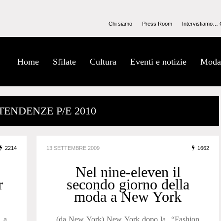
Chi siamo
Press Room
Intervistiamo… 
Home
Sfilate
Cultura
Eventi e notizie
Moda
 TENDENZE P/E 2010
2214
13 SETTEMBRE 2009
1662
Nel nine-eleven il
r
secondo giorno della
moda a New York
 a
(da New York) New York dopo la “Fashion