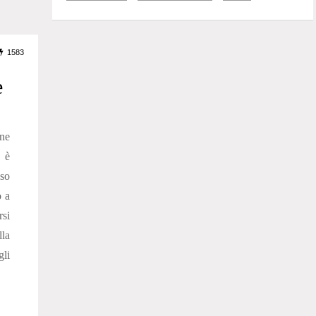
1583
e
one
 è
sso
o a
rsi
la
li