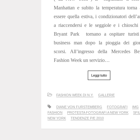
Manhattan e subito la temperatura torna
essere quella estiva, i condizionatori dell’a
a riaccendersi e le seggiole e i chioschi
Bryant Park tornano a ospitare turisti
business man dopo la pioggia dei gior
scorsi. All’ingresso della Mercedes Be
Fashion Week un servizio…
Leggi tutto
FASHION WEEK DI N.Y.
GALLERIE
DIANE VON FURSTEMBERG
FOTOGRAFI
IMG
FASHION
PROTESTA FOTOGRAFI A NEW YORK
SFI
NEW YORK
TENDENZE P/E 2010