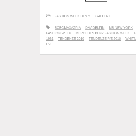
FASHION WEEK DI N.Y.
GALLERIE
BCBGMAXAZRIA
DAVIDELFIN
MB NEW YORK
FASHION WEEK
MERCEDES BENZ FASHION WEEK
1961
TENDENZE 2010
TENDENZE P/E 2010
WHIT
EVE