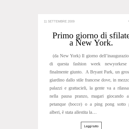
11 SETTEMBRE 2009
Primo giorno di sfilat
a New York.
(da New York) Il giorno dell’inaugurazi
di questa fashion week newyorkese
finalmente giunto. A Bryant Park, un gro
giardino dallo stile francese dove, in mezz
palazzi e grattacieli, la gente va a rilassa
nella pausa pranzo, magari giocando al
petanque (bocce) o a ping pong sotto g
alberi, è stata allestita la…
Leggi tutto