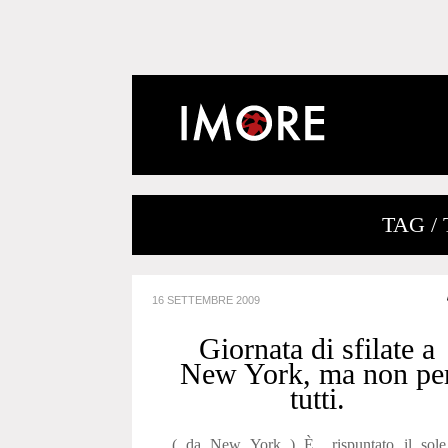
TAG /
16 SETTEMBRE 2009
Giornata di sfilate a
New York, ma non pe
tutti.
( da New York ) È rispuntato il sole