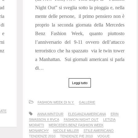
 ad
Night Out” si sveglia sotto la pioggia e, nella
ria
mente delle persone, il primo pensiero non è
 di
proprio la seconda giornata della Mercedes
 e
Benz Fashion Week, quanto piuttosto
ni
l’anniversario del 9-11 ovvero dell’attacco
nz
terroristico che ha spazzato via le twin tower
a Manhattan. Sui giornali americani si parla
di…
Leggi tutto
FASHION WEEK DI N.Y.
GALLERIE
LATE
ANNA WINTOUR
ELEGANZA AMERICANA
ERIN
SWASSON X RVCA
FASHION NIGHT OUT
LETIZIA
MORATTI
MERCEDES BENZ FASHION WEEK
MONARCHY
NICOLE MILLER
STILE AMERICANO
TENDENZE 2010
TENDENZE P/E 2010
VOGUE