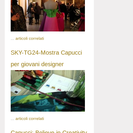
...
articoli correlati
SKY-TG24-Mostra Capucci
per giovani designer
...
articoli correlati
Capucci: Believe in Creativity