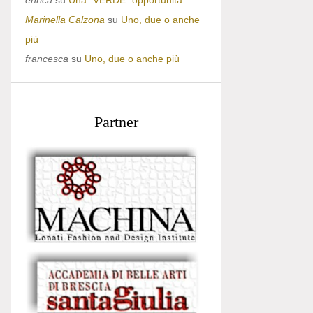
enrica
su
Una “VERDE” opportunità
Marinella Calzona
su
Uno, due o anche
più
francesca
su
Uno, due o anche più
Partner