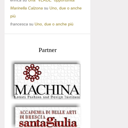
enrica
su
Una “VERDE” opportunità
Marinella Calzona
su
Uno, due o anche
più
francesca
su
Uno, due o anche più
Partner