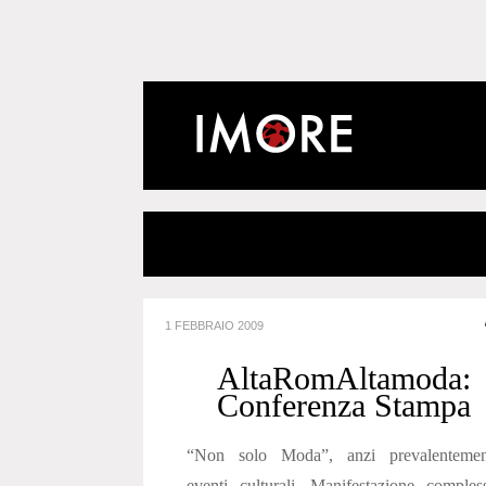
1 FEBBRAIO 2009
AltaRomAltamoda:
Conferenza Stampa
“Non solo Moda”, anzi prevalentemen
eventi culturali. Manifestazione comples