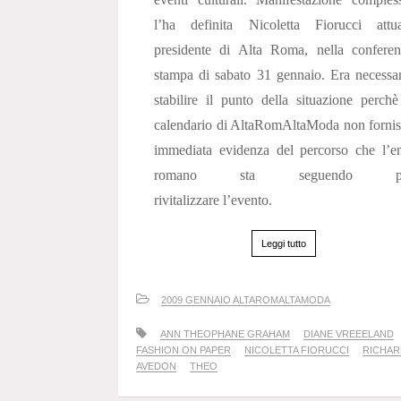
l’ha definita Nicoletta Fiorucci attua
presidente di Alta Roma, nella conferen
stampa di sabato 31 gennaio. Era necessa
stabilire il punto della situazione perchè
calendario di AltaRomAltaModa non forni
immediata evidenza del percorso che l’e
romano sta seguendo p
rivitalizzare l’evento.
Leggi tutto
2009 GENNAIO ALTAROMALTAMODA
ANN THEOPHANE GRAHAM
DIANE VREEELAND
FASHION ON PAPER
NICOLETTA FIORUCCI
RICHAR
AVEDON
THEO