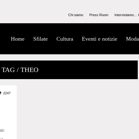
Chi siamo
Press Room
Intervistiamo… 
Home
Sfilate
Cultura
Eventi e notizie
Moda
TAG / THEO
2247
te
sa,