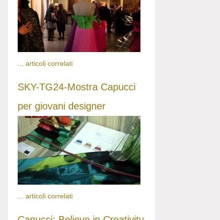
...
articoli correlati
SKY-TG24-Mostra Capucci
per giovani designer
...
articoli correlati
Capucci: Believe in Creativity