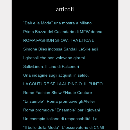
articoli
“Dalì e la Moda” una mostra a Milano
Prima Bozza del Calendario di MFW donna
P/E 2027
ROMA FASHION SHOW: TRA ETICA E
HAUTE COUTURE
Simone Biles indossa Sandali LeSille agli
ESPY Awards 2026
I girasoli che non volevano girarsi
Salt&Linen. Il Lino di Falconeri
Una indagine sugli acquisti in saldo.
LA COUTURE SFILA AL PINCIO. IL PUNTO
CON ALESSANDRO ONORATO E
Rome Fashion Show #Haute Couture.
ROBERTA ANGELILLI
“Ensamble”. Roma promuove gli Atelier
Storici
Roma promuove “Ensamble” per i giovani
Un esempio italiano di responsabilità. La
Rete Slow Fiber
“Il bello della Moda”. L’ osservatorio di CNMI