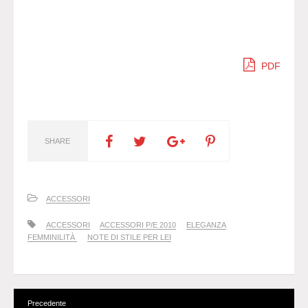
PDF
SHARE
ACCESSORI
ACCESSORI
ACCESSORI P/E 2010
ELEGANZA
FEMMINILITÀ
NOTE DI STILE PER LEI
Precedente