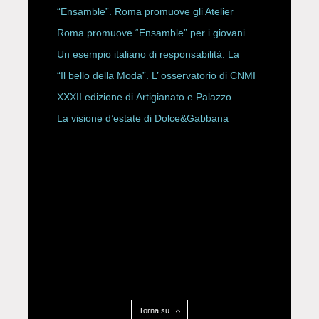
ROBERTA ANGELILLI
“Ensamble”. Roma promuove gli Atelier
Storici
Roma promuove “Ensamble” per i giovani
Un esempio italiano di responsabilità. La
Rete Slow Fiber
“Il bello della Moda”. L’ osservatorio di CNMI
XXXII edizione di Artigianato e Palazzo
La visione d’estate di Dolce&Gabbana
Torna su