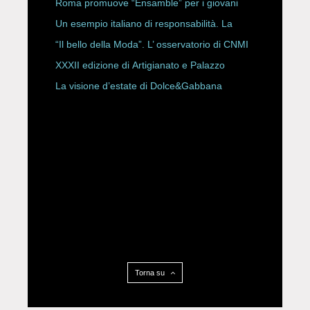
Storici
Roma promuove “Ensamble” per i giovani
Un esempio italiano di responsabilità. La
Rete Slow Fiber
“Il bello della Moda”. L’ osservatorio di CNMI
XXXII edizione di Artigianato e Palazzo
La visione d’estate di Dolce&Gabbana
Torna su