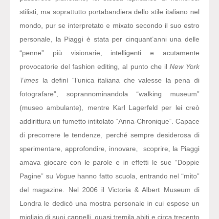
stilisti, ma soprattutto portabandiera dello stile italiano nel
mondo, pur se interpretato e mixato secondo il suo estro
personale, la Piaggi è stata per cinquant’anni una delle
“penne” più visionarie, intelligenti e acutamente
provocatorie del fashion editing, al punto che il
New York
Times
la definì “l’unica italiana che valesse la pena di
fotografare”, soprannominandola “walking museum”
(museo ambulante), mentre Karl Lagerfeld per lei creò
addirittura un fumetto intitolato “Anna-Chronique”. Capace
di precorrere le tendenze, perché sempre desiderosa di
sperimentare, approfondire, innovare, scoprire, la Piaggi
amava giocare con le parole e in effetti le sue “Doppie
Pagine” su
Vogue
hanno fatto scuola, entrando nel “mito”
del magazine. Nel 2006 il Victoria & Albert Museum di
Londra le dedicò una mostra personale in cui espose un
migliaio di suoi cappelli, quasi tremila abiti e circa trecento