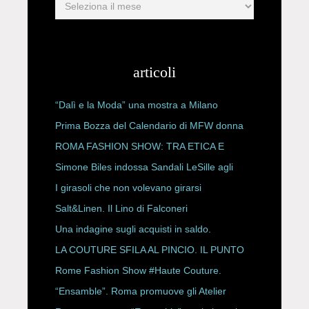
articoli
“Dalì e la Moda” una mostra a Milano
Prima Bozza del Calendario di MFW donna
P/E 2027
ROMA FASHION SHOW: TRA ETICA E
HAUTE COUTURE
Simone Biles indossa Sandali LeSille agli
ESPY Awards 2026
I girasoli che non volevano girarsi
Salt&Linen. Il Lino di Falconeri
Una indagine sugli acquisti in saldo.
LA COUTURE SFILA AL PINCIO. IL PUNTO
CON ALESSANDRO ONORATO E
Rome Fashion Show #Haute Couture.
ROBERTA ANGELILLI
“Ensamble”. Roma promuove gli Atelier