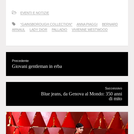
EVENTI E NOTIZIE
“GAINSBOROUGH COLLECTION”
ANNA PIAGGI
BERNARD
ARNAUL
LADY DIOR
PALLADIO
VIVIENNE WESTWOOD
Precedente
Giovani gentleman in erba
Successivo
Blue jeans, da Genova al Mondo: 350 anni
di mito