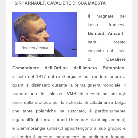
“SIR” ARNAULT, CAVALIERE DI SUA MAESTA’
Il magnate del
lusso francese
Bernard Arnault
sarà presto
Bernard Arnault
insignito del titolo
di
Cavaliere
Comandante dell’Ordine dell’Impero Britannico
,
istituito nel 1917 dal re Giorgio V per rendere onore a
quanti si distinsero durante la prima guerra mondiale. Il
numero uno del colosso
LVMH
,
di recente balzato agli
onori della cronaca per la richiesta di cittadinanza belga
che tante polemiche ha suscitato, è particolarmente
legato all’Inghilterra: i brand Thomas Pink (abbigliamento)
e Glemmorangie (whisky) appartengono al suo gruppo e
a Londra il potente imprenditore ha addirittura fondato