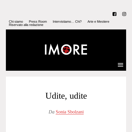
Chi siamo
Press Room
Intervistiamo… Chi?
Arte e Mestiere
Riservato alla redazione
Udite, udite
Da
Sonia Sbolzani