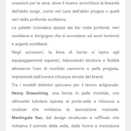
creazioni per la sera, dove il ricamo arricchisce la linearità
dell’abito lungo, come nel caso dell’abito prugna o quelli
neri dalla profonda scollatura.
La palette cromatica spazia dai blu notte profondi, neri
ossidiana e borgogna che si accostano ad avori luminosi
e argenti scintillanti.
Negli accessori, la linea di borse si ispira agli
equipaggiamenti equestri, bilanciando struttura e ﬂuidità
attraverso l’uso di morbido camoscio e pelle pregiata,
impreziositi dall’iconica chiusura dorata del brand.
Tra i modelli distintivi spiccano per il lavoro artigianale:
Henry Drawstring
, una borsa in pelle morbida, con
silhouette tubolare ispirata ai porta-sella e chiusura a
coulisse che enfatizza la lavorazione manuale.
Martingale Sac
, dal design strutturato e raﬀinato che
richiama il pomolo della sella, dalla forma a mezzaluna