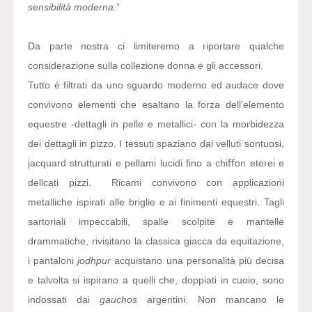
sensibilità moderna
.”
Da parte nostra ci limiteremo a riportare qualche
considerazione sulla collezione donna e gli accessori.
Tutto è filtrati da uno sguardo moderno ed audace dove
convivono elementi che esaltano la forza dell’elemento
equestre -dettagli in pelle e metallici- con la morbidezza
dei dettagli in pizzo. I tessuti spaziano dai velluti sontuosi,
jacquard strutturati e pellami lucidi fino a chiﬀon eterei e
delicati pizzi. Ricami convivono con applicazioni
metalliche ispirati alle briglie e ai finimenti equestri. Tagli
sartoriali impeccabili, spalle scolpite e mantelle
drammatiche, rivisitano la classica giacca da equitazione,
i pantaloni
jodhpur
acquistano una personalità più decisa
e talvolta si ispirano a quelli che, doppiati in cuoio, sono
indossati dai
gauchos
argentini. Non mancano le