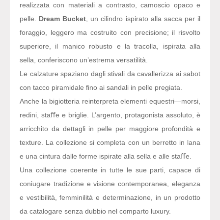
realizzata con materiali a contrasto, camoscio opaco e
pelle.
Dream Bucket
, un cilindro ispirato alla sacca per il
foraggio, leggero ma costruito con precisione; il risvolto
superiore, il manico robusto e la tracolla, ispirata alla
sella, conferiscono un’estrema versatilità.
Le calzature spaziano dagli stivali da cavallerizza ai sabot
con tacco piramidale fino ai sandali in pelle pregiata.
Anche la bigiotteria reinterpreta elementi equestri—morsi,
redini, staﬀe e briglie. L’argento, protagonista assoluto, è
arricchito da dettagli in pelle per maggiore profondità e
texture. La collezione si completa con un berretto in lana
e una cintura dalle forme ispirate alla sella e alle staﬀe.
Una collezione coerente in tutte le sue parti, capace di
coniugare tradizione e visione contemporanea, eleganza
e vestibilità, femminilità e determinazione, in un prodotto
da catalogare senza dubbio nel comparto luxury.