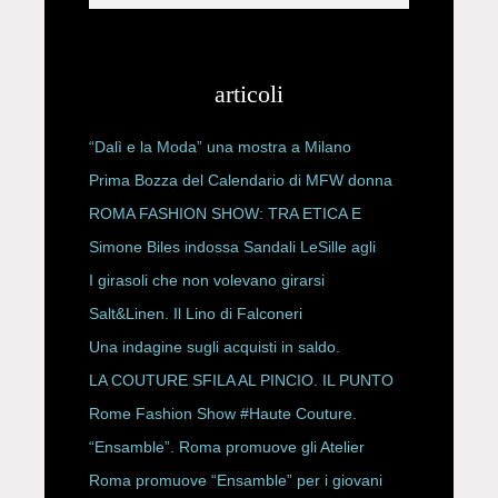
articoli
“Dalì e la Moda” una mostra a Milano
Prima Bozza del Calendario di MFW donna
P/E 2027
ROMA FASHION SHOW: TRA ETICA E
HAUTE COUTURE
Simone Biles indossa Sandali LeSille agli
ESPY Awards 2026
I girasoli che non volevano girarsi
Salt&Linen. Il Lino di Falconeri
Una indagine sugli acquisti in saldo.
LA COUTURE SFILA AL PINCIO. IL PUNTO
CON ALESSANDRO ONORATO E
Rome Fashion Show #Haute Couture.
ROBERTA ANGELILLI
“Ensamble”. Roma promuove gli Atelier
Storici
Roma promuove “Ensamble” per i giovani