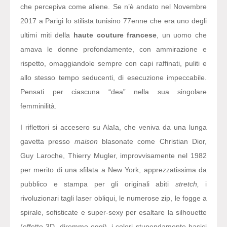
che percepiva come aliene. Se n’è andato nel Novembre
2017 a Parigi lo stilista tunisino 77enne che era uno degli
ultimi miti della
haute couture francese
, un uomo che
amava le donne profondamente, con ammirazione e
rispetto, omaggiandole sempre con capi raffinati, puliti e
allo stesso tempo seducenti, di esecuzione impeccabile.
Pensati per ciascuna “dea” nella sua singolare
femminilità.
I riflettori si accesero su Alaïa, che veniva da una lunga
gavetta presso
maison
blasonate come Christian Dior,
Guy Laroche, Thierry Mugler, improvvisamente nel 1982
per merito di una sfilata a New York, apprezzatissima da
pubblico e stampa per gli originali abiti
stretch,
i
rivoluzionari tagli laser obliqui, le numerose zip, le fogge a
spirale, sofisticate e super-sexy per esaltare la silhouette
(effetto 3D, diremmo oggi), i colori stupendamente basici