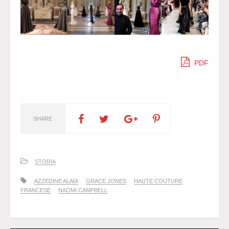
PDF
SHARE
STORIA
AZZEDINE ALAÏA
GRACE JONES
HAUTE COUTURE
FRANCESE
NAOMI CAMPBELL