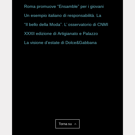
Storici
Roma promuove “Ensamble” per i giovani
Un esempio italiano di responsabilità. La
Rete Slow Fiber
“Il bello della Moda”. L’ osservatorio di CNMI
XXXII edizione di Artigianato e Palazzo
La visione d’estate di Dolce&Gabbana
Torna su