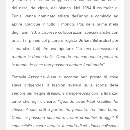
del nero, del cipria, del bianco. Nel 1984 il
couturier
di
Tunisi venne nominato stilista dell’anno e cominciò ad
aprire boutique in tutto il mondo. Poi, nella prima metà
degli anni ‘90, intraprese collaborazioni speciali anche con
artisti (in primis col pittore e regista
Julian Schnabel
per
il marchio Tati). Amava ripetere:
“La mia ossessione è
rendere le donne belle. Quando crei con questo pensiero
in mente, le cose non possono andare fuori moda”
.
Tuttavia Azzedine Alaïa si accorse ben presto di dove
stava dirigendosi il fashion system sulla scorta delle
sempre più frequenti
liaisons dangereuses
con la finanza,
tanto che egli dichiarò:
“Quando Jean-Paul Gaultier ha
chiuso il suo prêt-à-porter, ho pensato: ha fatto bene.
Come si possono sostenere i ritmi produttivi di oggi? È
impossibile essere creativi facendo dieci, dodici collezioni