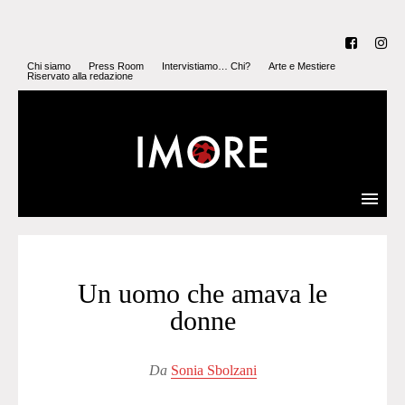
Chi siamo
Press Room
Intervistiamo… Chi?
Arte e Mestiere
Riservato alla redazione
Un uomo che amava le
donne
Da
Sonia Sbolzani