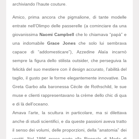
archiviando l’haute couture.
Amico, prima ancora che pigmalione, di tante modelle
entrate nell’Olimpo delle passerelle (a cominciare da una
giovanissima
Naomi Campbell
che lo chiamava “papà” e
una indomabile
Grace Jones
che solo lui sembrava
capace di “addomesticare”), Azzedine Alaïa incarnò
sempre la figura dello stilista outsider, che perseguiva la
felicità del suo mestiere con il design accurato, l’abilità del
taglio, il gusto per le forme elegantemente innovative. Da
Greta Garbo alla baronessa Cécile de Rothschild, le sue
muse e clienti rappresentavano la crème dello chic di qua
e di là dell’oceano.
Amava l’arte, la scultura in particolare, ma si dilettava
anche di studi scientifici, e da queste passioni aveva tratto
il senso dei volumi, delle proporzioni, della “anatomia” dei
vestiti. Nel 1996 prese parte alla Biennale di Moda di