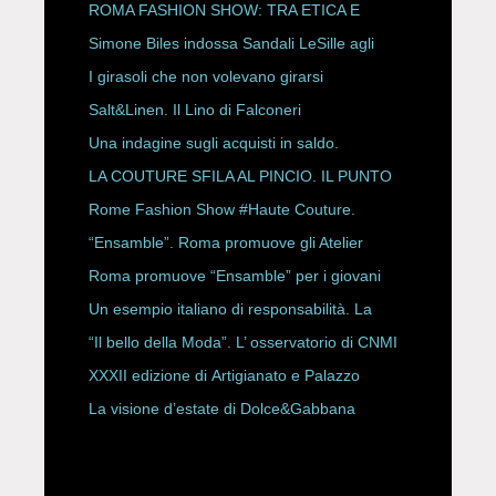
P/E 2027
ROMA FASHION SHOW: TRA ETICA E
HAUTE COUTURE
Simone Biles indossa Sandali LeSille agli
ESPY Awards 2026
I girasoli che non volevano girarsi
Salt&Linen. Il Lino di Falconeri
Una indagine sugli acquisti in saldo.
LA COUTURE SFILA AL PINCIO. IL PUNTO
CON ALESSANDRO ONORATO E
Rome Fashion Show #Haute Couture.
ROBERTA ANGELILLI
“Ensamble”. Roma promuove gli Atelier
Storici
Roma promuove “Ensamble” per i giovani
Un esempio italiano di responsabilità. La
Rete Slow Fiber
“Il bello della Moda”. L’ osservatorio di CNMI
XXXII edizione di Artigianato e Palazzo
La visione d’estate di Dolce&Gabbana