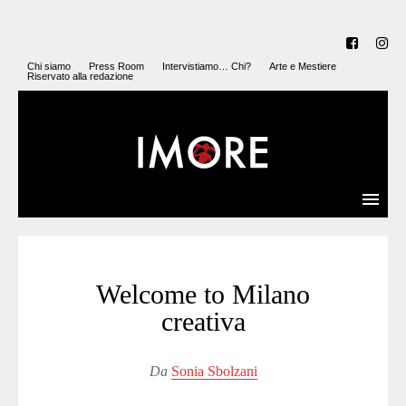
Chi siamo
Press Room
Intervistiamo… Chi?
Arte e Mestiere
Riservato alla redazione
Welcome to Milano
creativa
Da
Sonia Sbolzani