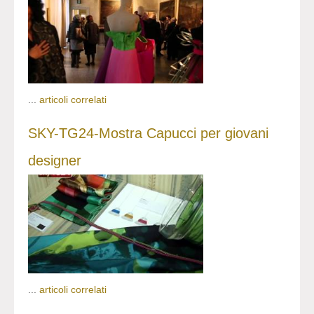
...
articoli correlati
SKY-TG24-Mostra Capucci per giovani
designer
...
articoli correlati