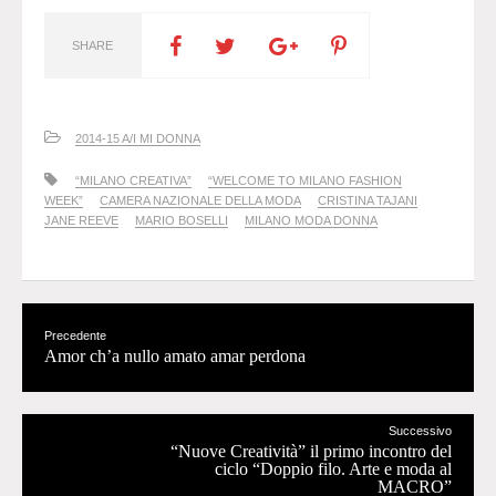
SHARE
2014-15 A/I MI DONNA
“MILANO CREATIVA”
“WELCOME TO MILANO FASHION
WEEK”
CAMERA NAZIONALE DELLA MODA
CRISTINA TAJANI
JANE REEVE
MARIO BOSELLI
MILANO MODA DONNA
Precedente
Amor ch’a nullo amato amar perdona
Successivo
“Nuove Creatività” il primo incontro del
ciclo “Doppio filo. Arte e moda al
MACRO”