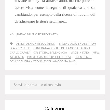
il Made in Italy sta attraversando, ma che potrebbe
essere vista come il segnale di qualcosa che sta
cambiando, per esempio della ricerca di nuovi modi
di ridisignare le stesse settimane...
2025 A/I MILANO FASHION WEEK
AFRO FASHION ASSOCIATION
BALENCIAGA / SHOES FROM
SPAIN TRIBUTE
CAMERA NAZIONALE DELLA MODA ITALIANA
CARLO CAPASA
CRISTÓBAL BALENCIAGA
MADE IN ITALY
MFW
A/I 2025-26
PREMIO MAESTRI D’ECCELLENZA
PRESIDENTE
DELLA CAMERA NAZIONALE DELLA MODA ITALIANA
Categorie