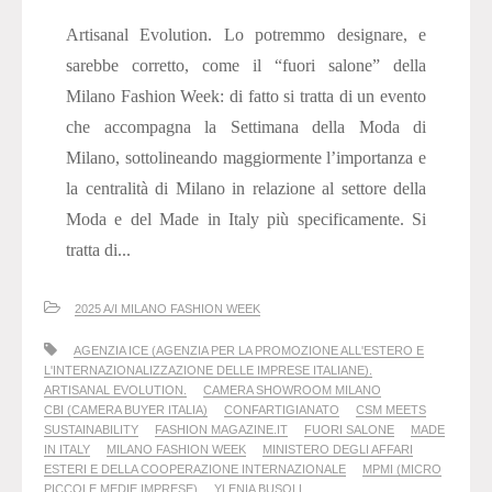
Artisanal Evolution. Lo potremmo designare, e
sarebbe corretto, come il “fuori salone” della
Milano Fashion Week: di fatto si tratta di un evento
che accompagna la Settimana della Moda di
Milano, sottolineando maggiormente l’importanza e
la centralità di Milano in relazione al settore della
Moda e del Made in Italy più specificamente. Si
tratta di...
2025 A/I MILANO FASHION WEEK
AGENZIA ICE (AGENZIA PER LA PROMOZIONE ALL'ESTERO E
L'INTERNAZIONALIZZAZIONE DELLE IMPRESE ITALIANE).
ARTISANAL EVOLUTION.
CAMERA SHOWROOM MILANO
CBI (CAMERA BUYER ITALIA)
CONFARTIGIANATO
CSM MEETS
SUSTAINABILITY
FASHION MAGAZINE.IT
FUORI SALONE
MADE
IN ITALY
MILANO FASHION WEEK
MINISTERO DEGLI AFFARI
ESTERI E DELLA COOPERAZIONE INTERNAZIONALE
MPMI (MICRO
PICCOLE MEDIE IMPRESE)
YLENIA BUSOLL