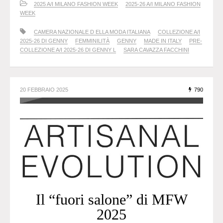
2025 A/I MILANO FASHION WEEK
2025-26 A/I MILANO FASHION
WEEK
CAMERA NAZIONALE D ELLA MODA ITALIANA
COLLEZIONE A/I
2025-26 DI GENNY
FEMMINILITÀ
GENNY
MADE IN ITALY
PRE-
COLLEZIONE A/I 2025-26 DI GENNY L
SARA CAVAZZA FACCHINI
20 FEBBRAIO 2025
790
Il “fuori salone” di MFW
2025