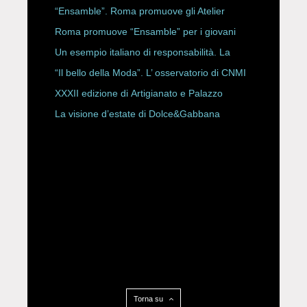
ROBERTA ANGELILLI
“Ensamble”. Roma promuove gli Atelier
Storici
Roma promuove “Ensamble” per i giovani
Un esempio italiano di responsabilità. La
Rete Slow Fiber
“Il bello della Moda”. L’ osservatorio di CNMI
XXXII edizione di Artigianato e Palazzo
La visione d’estate di Dolce&Gabbana
Torna su