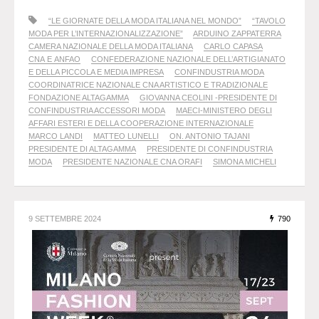
“LE GIORNATE DELLA MODA ITALIANA NEL MONDO”
“TAVOLO
MODA PER L’INTERNAZIONALIZZAZIONE”
ARDUINO ZAPPATERRA
CAMERA NAZIONALE DELLA MODA ITALIANA
CARLO CAPASA
CNA E ANFAO
CONFEDERAZIONE NAZIONALE DELL’ARTIGIANATO
E DELLA PICCOLA E MEDIA IMPRESA
CONFINDUSTRIA MODA
COORDINATRICE NAZIONALE CNA ARTISTICO E TRADIZIONALE
FONDAZIONE ALTAGAMMA
GIOVANNA CEOLINI -PRESIDENTE DI
CONFINDUSTRIA ACCESSORI MODA
MAECI-MINISTERO DEGLI
AFFARI ESTERI E DELLA COOPERAZIONE INTERNAZIONALE
MARCO LANDI
MATTEO LUNELLI
ON. ANTONIO TAJANI
PRESIDENTE DI ALTAGAMMA
PRESIDENTE DI CONFINDUSTRIA
MODA
PRESIDENTE NAZIONALE CNA ORAFI
SIMONA MICHELI
9 SETTEMBRE 2024
790