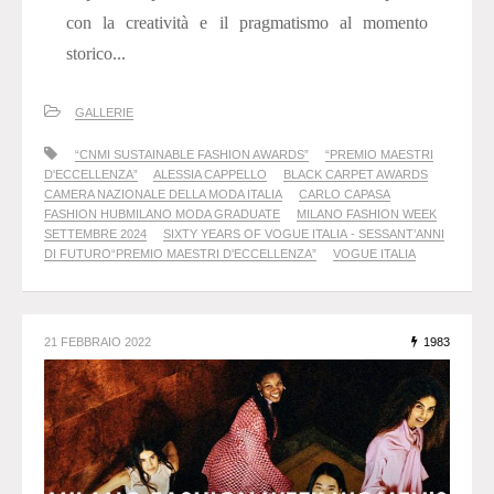
con la creatività e il pragmatismo al momento
storico...
GALLERIE
“CNMI SUSTAINABLE FASHION AWARDS”
“PREMIO MAESTRI
D'ECCELLENZA”
ALESSIA CAPPELLO
BLACK CARPET AWARDS
CAMERA NAZIONALE DELLA MODA ITALIA
CARLO CAPASA
FASHION HUBMILANO MODA GRADUATE
MILANO FASHION WEEK
SETTEMBRE 2024
SIXTY YEARS OF VOGUE ITALIA - SESSANT’ANNI
DI FUTURO“PREMIO MAESTRI D'ECCELLENZA”
VOGUE ITALIA
21 FEBBRAIO 2022
1983