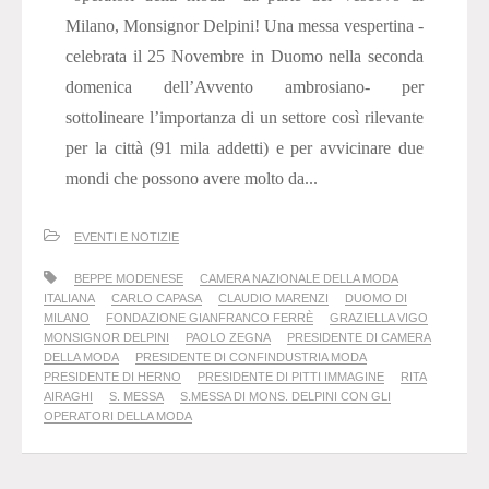
Milano, Monsignor Delpini! Una messa vespertina -
celebrata il 25 Novembre in Duomo nella seconda
domenica dell’Avvento ambrosiano- per
sottolineare l’importanza di un settore così rilevante
per la città (91 mila addetti) e per avvicinare due
mondi che possono avere molto da...
EVENTI E NOTIZIE
BEPPE MODENESE
CAMERA NAZIONALE DELLA MODA
ITALIANA
CARLO CAPASA
CLAUDIO MARENZI
DUOMO DI
MILANO
FONDAZIONE GIANFRANCO FERRÈ
GRAZIELLA VIGO
MONSIGNOR DELPINI
PAOLO ZEGNA
PRESIDENTE DI CAMERA
DELLA MODA
PRESIDENTE DI CONFINDUSTRIA MODA
PRESIDENTE DI HERNO
PRESIDENTE DI PITTI IMMAGINE
RITA
AIRAGHI
S. MESSA
S.MESSA DI MONS. DELPINI CON GLI
OPERATORI DELLA MODA