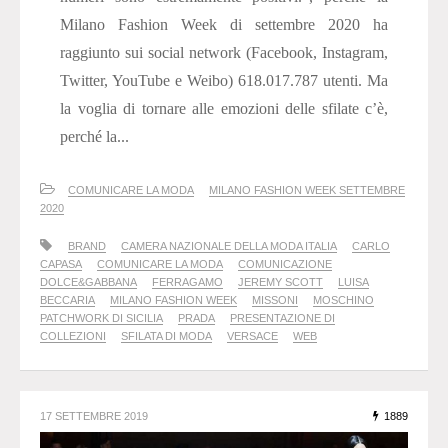
Milano Fashion Week di settembre 2020 ha
raggiunto sui social network (Facebook, Instagram,
Twitter, YouTube e Weibo) 618.017.787 utenti. Ma
la voglia di tornare alle emozioni delle sfilate c’è,
perché la...
COMUNICARE LA MODA
MILANO FASHION WEEK SETTEMBRE
2020
BRAND
CAMERA NAZIONALE DELLA MODA ITALIA
CARLO
CAPASA
COMUNICARE LA MODA
COMUNICAZIONE
DOLCE&GABBANA
FERRAGAMO
JEREMY SCOTT
LUISA
BECCARIA
MILANO FASHION WEEK
MISSONI
MOSCHINO
PATCHWORK DI SICILIA
PRADA
PRESENTAZIONE DI
COLLEZIONI
SFILATA DI MODA
VERSACE
WEB
17 SETTEMBRE 2019
1889