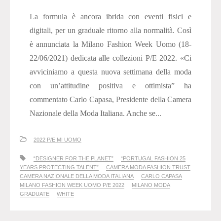
La formula è ancora ibrida con eventi fisici e
digitali, per un graduale ritorno alla normalità. Così
è annunciata la Milano Fashion Week Uomo (18-
22/06/2021) dedicata alle collezioni P/E 2022. «Ci
avviciniamo a questa nuova settimana della moda
con un’attitudine positiva e ottimista” ha
commentato Carlo Capasa, Presidente della Camera
Nazionale della Moda Italiana. Anche se...
2022 P/E MI UOMO
“DESIGNER FOR THE PLANET”
“PORTUGAL FASHION 25
YEARS PROTECTING TALENT”
CAMERA MODA FASHION TRUST
CAMERA NAZIONALE DELLA MODA ITALIANA
CARLO CAPASA
MILANO FASHION WEEK UOMO P/E 2022
MILANO MODA
GRADUATE
WHITE