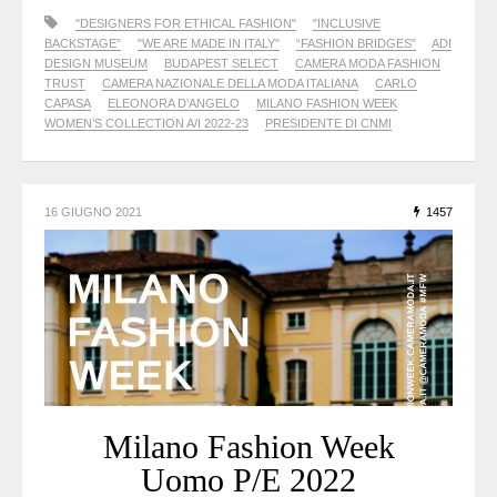
"DESIGNERS FOR ETHICAL FASHION"
"INCLUSIVE
BACKSTAGE”
"WE ARE MADE IN ITALY"
“FASHION BRIDGES”
ADI
DESIGN MUSEUM
BUDAPEST SELECT
CAMERA MODA FASHION
TRUST
CAMERA NAZIONALE DELLA MODA ITALIANA
CARLO
CAPASA
ELEONORA D’ANGELO
MILANO FASHION WEEK
WOMEN’S COLLECTION A/I 2022-23
PRESIDENTE DI CNMI
16 GIUGNO 2021
1457
Milano Fashion Week
Uomo P/E 2022