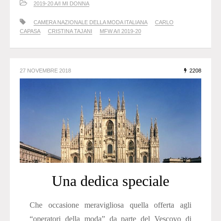
2019-20 A/I MI DONNA
CAMERA NAZIONALE DELLA MODA ITALIANA
CARLO
CAPASA
CRISTINA TAJANI
MFW A/I 2019-20
27 NOVEMBRE 2018
2208
Una dedica speciale
Che occasione meravigliosa quella offerta agli
“operatori della moda” da parte del Vescovo di