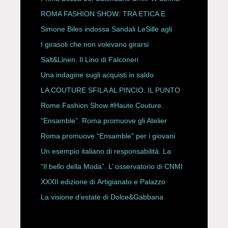
P/E 2027
ROMA FASHION SHOW: TRA ETICA E
HAUTE COUTURE
Simone Biles indossa Sandali LeSille agli
ESPY Awards 2026
I girasoli che non volevano girarsi
Salt&Linen. Il Lino di Falconeri
Una indagine sugli acquisti in saldo.
LA COUTURE SFILA AL PINCIO. IL PUNTO
CON ALESSANDRO ONORATO E
Rome Fashion Show #Haute Couture.
ROBERTA ANGELILLI
“Ensamble”. Roma promuove gli Atelier
Storici
Roma promuove “Ensamble” per i giovani
Un esempio italiano di responsabilità. La
Rete Slow Fiber
“Il bello della Moda”. L’ osservatorio di CNMI
XXXII edizione di Artigianato e Palazzo
La visione d’estate di Dolce&Gabbana