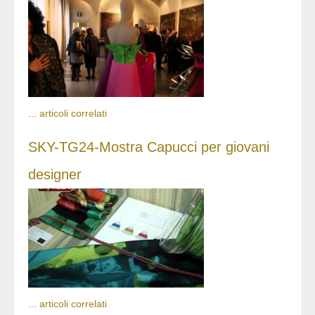
...
articoli correlati
SKY-TG24-Mostra Capucci per giovani
designer
...
articoli correlati