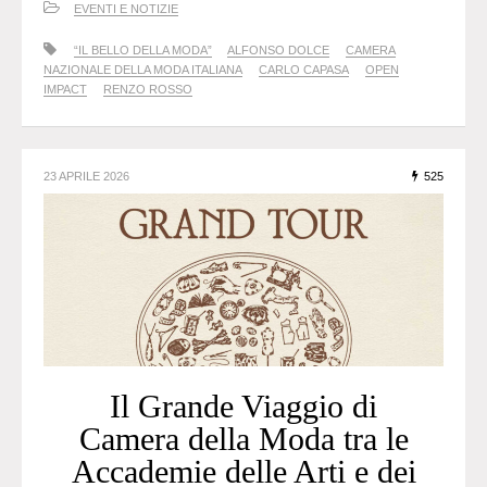
EVENTI E NOTIZIE
“IL BELLO DELLA MODA”
ALFONSO DOLCE
CAMERA
NAZIONALE DELLA MODA ITALIANA
CARLO CAPASA
OPEN
IMPACT
RENZO ROSSO
23 APRILE 2026
525
Il Grande Viaggio di
Camera della Moda tra le
Accademie delle Arti e dei