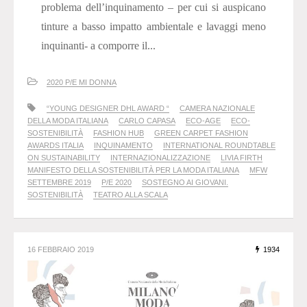
problema dell’inquinamento – per cui si auspicano
tinture a basso impatto ambientale e lavaggi meno
inquinanti- a comporre il...
2020 P/E MI DONNA
“YOUNG DESIGNER DHL AWARD “
CAMERA NAZIONALE
DELLA MODA ITALIANA
CARLO CAPASA
ECO-AGE
ECO-
SOSTENIBILITÀ
FASHION HUB
GREEN CARPET FASHION
AWARDS ITALIA
INQUINAMENTO
INTERNATIONAL ROUNDTABLE
ON SUSTAINABILITY
INTERNAZIONALIZZAZIONE
LIVIA FIRTH
MANIFESTO DELLA SOSTENIBILITÀ PER LA MODA ITALIANA
MFW
SETTEMBRE 2019
P/E 2020
SOSTEGNO AI GIOVANI.
SOSTENIBILITÀ
TEATRO ALLA SCALA
16 FEBBRAIO 2019
1934