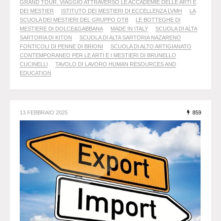
GRAND TOUR. VIAGGIO ATTRAVERSO LE ACCADEMIE DELLE ARTI E
DEI MESTIER
ISTITUTO DEI MESTIERI DI ECCELLENZA LVMH
LA
SCUOLA DEI MESTIERI DEL GRUPPO OTB
LE BOTTEGHE DI
MESTIERE DI DOLCE&GABBANA
MADE IN ITALY
SCUOLA DI ALTA
SARTORIA DI KITON
SCUOLA DI ALTA SARTORIA NAZARENO
FONTICOLI DI PENNE DI BRIONI
SCUOLA DI ALTO ARTIGIANATO
CONTEMPORANEO PER LE ARTI E I MESTIERI DI BRUNELLO
CUCINELLI
TAVOLO DI LAVORO HUMAN RESOURCES AND
EDUCATION
13 FEBBRAIO 2025
859