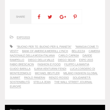
SHARE
EXPO2015
"BUONO PER TE: BUONO PER IL PIANETA"
"MANGIA COME TI
VESTI"
BANK OF AMERICA MERRILL LYNCH
BELLEZZA
CAMERA
NAZIONALE DELLA MODA ITALIANA
CARLO CAPASA
DAVIDE
RAMPELLO
DIEGO DELLA VALLE
DIEGO SELVA
EXPO 2015
FABIO BRESCACIN
FASHION E FOOD
FILIPPO LA MANTIA
GUIDO BARILLA
ILARIA VENTURINI FENDI
LUCA CORDERO DI
MONTEZEMOLO
MICHAEL BEUTLER
MILANO FASHION GLOBAL
SUMMIT
PAOLO PANERAI
RENZO ROSSO
SOLIDARIETÀ
SOSTENIBILITÀ
STELLA JEAN
THE WALL STREET JOURNAL
EUROPE