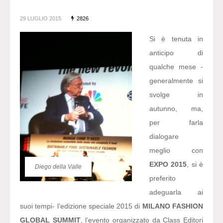
29 LUGLIO 2015
2826
Si è tenuta in
anticipo di
qualche mese -
generalmente si
svolge in
autunno, ma,
per farla
dialogare
meglio con
EXPO 2015
, si è
Diego della Valle
preferito
adeguarla ai
suoi tempi- l’edizione speciale 2015 di
MILANO FASHION
GLOBAL SUMMIT
, l’evento organizzato da Class Editori