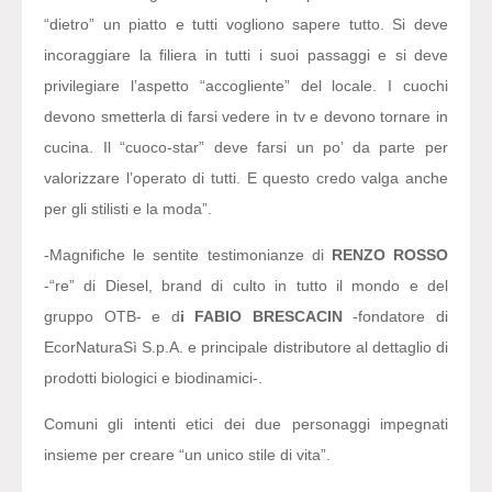
“dietro” un piatto e tutti vogliono sapere tutto. Si deve
incoraggiare la filiera in tutti i suoi passaggi e si deve
privilegiare l’aspetto “accogliente” del locale. I cuochi
devono smetterla di farsi vedere in tv e devono tornare in
cucina. Il “cuoco-star” deve farsi un po’ da parte per
valorizzare l’operato di tutti. E questo credo valga anche
per gli stilisti e la moda”.
-Magnifiche le sentite testimonianze di
RENZO ROSSO
-“re” di Diesel, brand di culto in tutto il mondo e del
gruppo OTB- e d
i FABIO BRESCACIN
-fondatore di
EcorNaturaSì S.p.A. e principale distributore al dettaglio di
prodotti biologici e biodinamici-.
Comuni gli intenti etici dei due personaggi impegnati
insieme per creare
“un unico stile di vita”.