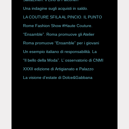
Una indagine sugli acquisti in saldo.
LA COUTURE SFILA AL PINCIO. IL PUNTO
CON ALESSANDRO ONORATO E
Rome Fashion Show #Haute Couture.
ROBERTA ANGELILLI
“Ensamble”. Roma promuove gli Atelier
Storici
Roma promuove “Ensamble” per i giovani
Un esempio italiano di responsabilità. La
Rete Slow Fiber
“Il bello della Moda”. L’ osservatorio di CNMI
XXXII edizione di Artigianato e Palazzo
La visione d’estate di Dolce&Gabbana