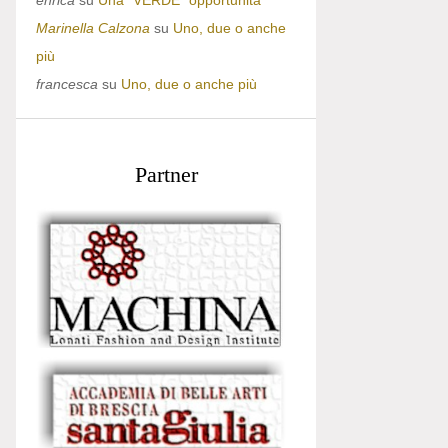
enrica
su
Una “VERDE” opportunità
Marinella Calzona
su
Uno, due o anche
più
francesca
su
Uno, due o anche più
Partner