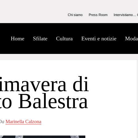
Chi siamo
Press Room
Intervistiamo… 
Home
Sfilate
Cultura
Eventi e notizie
Moda
imavera di
o Balestra
Da
Marinella Calzona