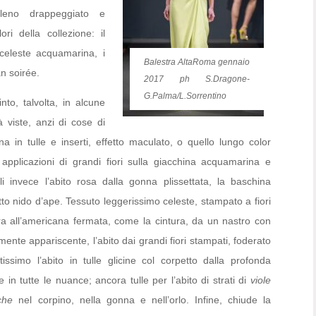
aleno drappeggiato e
ri della collezione: il
l celeste acquamarina, i
Balestra AltaRoma gennaio
an soirée.
2017 ph S.Dragone-
G.Palma/L.Sorrentino
nto, talvolta, in alcune
à viste, anzi di cose di
a in tulle e inserti, effetto maculato, o quello lungo color
pplicazioni di grandi fiori sulla giacchina acquamarina e
lli invece l’abito rosa dalla gonna plissettata, la baschina
tto nido d’ape. Tessuto leggerissimo celeste, stampato a fiori
atura all’americana fermata, come la cintura, da un nastro con
mente appariscente, l’abito dai grandi fiori stampati, foderato
issimo l’abito in tulle glicine col corpetto dalla profonda
 in tutte le nuance; ancora tulle per l’abito di strati di
viole
che
nel corpino, nella gonna e nell’orlo. Infine, chiude la