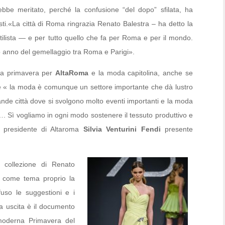
ebbe meritato, perché la confusione “del dopo” sfilata, ha
isti.«La città di Roma ringrazia Renato Balestra – ha detto la
stilista — e per tutto quello che fa per Roma e per il mondo.
 anno del gemellaggio tra Roma e Parigi».
va primavera per
AltaRoma
e la moda capitolina, anche se
he « la moda è comunque un settore importante che dà lustro
rande città dove si svolgono molto eventi importanti e la moda
. Sì vogliamo in ogni modo sostenere il tessuto produttivo e
la presidente di Altaroma
Silvia Venturini Fendi
presente
collezione di Renato
ha come tema proprio la
fuso le suggestioni e i
ma uscita è il documento
moderna Primavera del