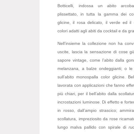
Botticelli, indossa un abito arcob
plissettato, in tutta la gamma dei colo
glicine, il rosa delicato, il verde ed i
colori adatti agli abiti da cocktail e da gr
Nell’insieme la collezione non ha convi
uscite, lascia la sensazione di cose gi
sapore vintage, come l’abito dalla gonn
melanzana, a balze ondeggianti; o le a
sull’abito monospalla color glicine. Be
lavorata con applicazioni che fanno effe
più chiari, per il bell’abito dalla scoll
incrostazioni luminose. Di effetto e forte
in rosso, dall’ampio strascico; ammirat
scollatura, impreziosito da rose ricamate
lungo malva pallido con spirale di
ru