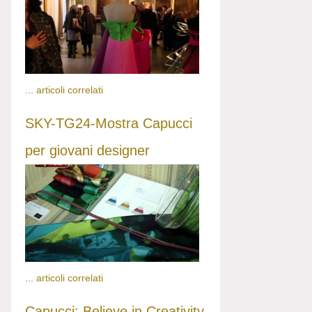
...
articoli correlati
SKY-TG24-Mostra Capucci
per giovani designer
...
articoli correlati
Capucci: Believe in Creativity