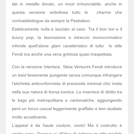
lati in metallo dorato, un
must
irrinunciabile, anche in
questa versione sottolinea tutto lo
charme
che
contraddistingue da sempre la Peekaboo.
Esteticamente nulla è lasciato al caso. Tra il bon ton e il
luxury pop,
la lavorazione a intreccio monocromatico
infonde quell’alone
glam
caratteristico di tutto lo stile
Fendi ma anche una vena grintosa quasi inaspettata.
Con la versione Interlace, Silvia Venturini Fendi introduce
un
twist
lievemente pungente senza comunque infrangere
l’etichetta anticonformista di preziosità minimal chic insita
nella sua natura di borsa iconica. La inserisce di diritto tra
le
bags
più metropolitane e carismatiche, aggiungendo
però un tocco
casual
leggermente graffiato e ben studiato
molto accattivante.
L’
appeal
è da
haute couture
, ovvio! Ma il costrutto è
anche
easy
. Dunque si all’idea di indosso in stile
models