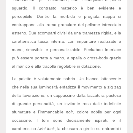
sguardo. Il contrasto materico è ben evidente e
percepibile. Dentro la morbida e pregiata nappa si
contrappone alla trama granulare del pellame intrecciato
esterno. Due scomparti divisi da una tramezza rigida, e la
caratteristica tasca interna, con impunture realizzate a
mano, rimovibile e personalizzabile. Peekaboo Interlace
può essere portata a mano, a spalla o cross-body grazie
al manico e alla tracolla regolabile in dotazione.
La palette è volutamente sobria. Un bianco lattescente
che nella sua luminosità enfatizza il movimento a zig zag
della lavorazione; un cappuccino dalla laccatura pastosa
di grande personalità; un invitante rosa dalle indefinite
sfumature e l’immancabile
noir
, colore nobile per ogni
occasione. I toni sono decisamente ispirati, e il
caratteristico
twist lock
, la chiusura a girello su entrambi i