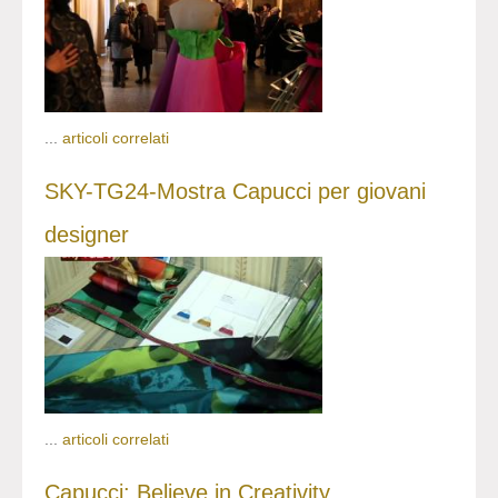
...
articoli correlati
SKY-TG24-Mostra Capucci per giovani
designer
...
articoli correlati
Capucci: Believe in Creativity