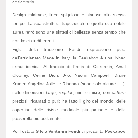
desiderarla.
Design minimale, linee spigolose e sinuose allo stesso
tempo. La sua struttura trapezoidale e quella sua nobile
aurea retrò sono una sintesi di bellezza senza tempo che
non lascia indifferenti.
Figlia della tradizione Fendi, espressione pura
dell’artigianato Made in Italy, la Peekaboo è una it-bag
ormai iconica. Al braccio di Rania di Giordania, Amal
Clooney, Céline Dion, J-lo, Naomi Campbell, Diane
Kruger, Angelina Jolie e Rihanna (sono solo alcune ….);
nelle dimensioni
large
,
regular
, mini o micro, con
pattern
preziosi, ricamati o puri; ha fatto il giro del mondo, delle
copertine delle riviste modaiole più patinate e delle
passerelle più acclamate.
Per l’estate
Silvia Venturini Fendi
ci presenta
Peekaboo