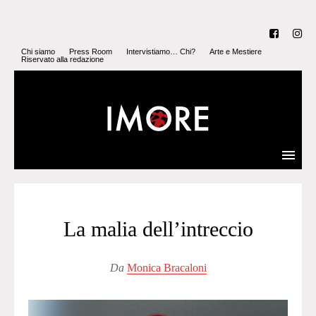
Chi siamo
Press Room
Intervistiamo… Chi?
Arte e Mestiere
Riservato alla redazione
La malia dell’intreccio
Da
Monica Bracaloni