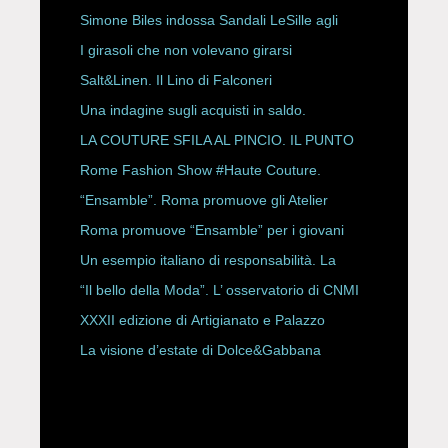
HAUTE COUTURE
Simone Biles indossa Sandali LeSille agli
ESPY Awards 2026
I girasoli che non volevano girarsi
Salt&Linen. Il Lino di Falconeri
Una indagine sugli acquisti in saldo.
LA COUTURE SFILA AL PINCIO. IL PUNTO
CON ALESSANDRO ONORATO E
Rome Fashion Show #Haute Couture.
ROBERTA ANGELILLI
“Ensamble”. Roma promuove gli Atelier
Storici
Roma promuove “Ensamble” per i giovani
Un esempio italiano di responsabilità. La
Rete Slow Fiber
“Il bello della Moda”. L’ osservatorio di CNMI
XXXII edizione di Artigianato e Palazzo
La visione d’estate di Dolce&Gabbana