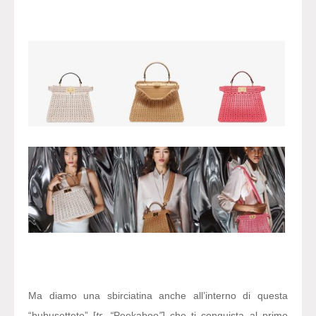
Ma diamo una sbirciatina anche all’interno di questa
“bubusettete” [
tr. “
Peekaboo
”
] che ti conquista al primo