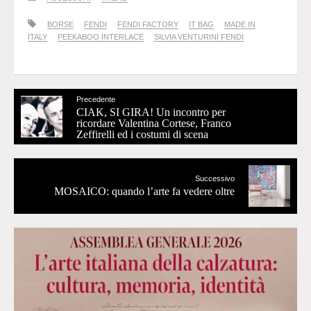
BORSE
FENDI
FENDI FACTORY
IT BAG
MADE IN
ITALY
PEEKABOO INTERLACE
SILVIA VENTURINI FENDI
Precedente
CIAK, SI GIRA! Un incontro per
ricordare Valentina Cortese, Franco
Zeffirelli ed i costumi di scena
Successivo
MOSAICO: quando l’arte fa vedere oltre