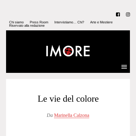
Chi siamo
Press Room
Intervistiamo… Chi?
Arte e Mestiere
Riservato alla redazione
Le vie del colore
Da
Marinella Calzona