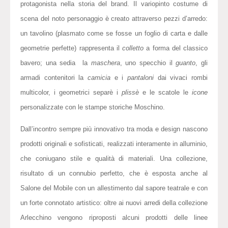
protagonista nella storia del brand. Il variopinto costume di
scena del noto personaggio è creato attraverso pezzi d’arredo:
un tavolino (plasmato come se fosse un foglio di carta e dalle
geometrie perfette) rappresenta il
colletto
a forma del classico
bavero; una sedia la
maschera
, uno specchio il
guanto
, gli
armadi contenitori la
camicia
e i
pantaloni
dai vivaci rombi
multicolor, i geometrici separè i
plissè
e le scatole le
icone
personalizzate con le stampe storiche Moschino.
Dall’incontro sempre più innovativo tra moda e design nascono
prodotti originali e sofisticati, realizzati interamente in alluminio,
che coniugano stile e qualità di materiali. Una collezione,
risultato di un connubio perfetto, che è esposta anche al
Salone del Mobile con un allestimento dal sapore teatrale e con
un forte connotato artistico: oltre ai nuovi arredi della collezione
Arlecchino vengono riproposti alcuni prodotti delle linee