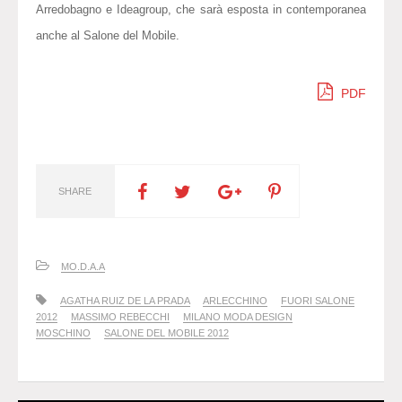
Arredobagno e Ideagroup, che sarà esposta in contemporanea
anche al Salone del Mobile.
PDF
SHARE
MO.D.A.A
AGATHA RUIZ DE LA PRADA
ARLECCHINO
FUORI SALONE
2012
MASSIMO REBECCHI
MILANO MODA DESIGN
MOSCHINO
SALONE DEL MOBILE 2012