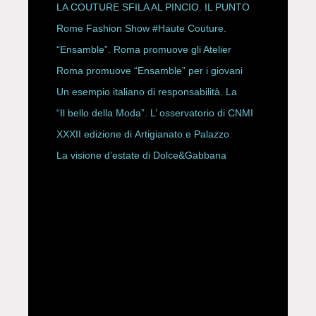
LA COUTURE SFILA AL PINCIO. IL PUNTO
CON ALESSANDRO ONORATO E
Rome Fashion Show #Haute Couture.
ROBERTA ANGELILLI
“Ensamble”. Roma promuove gli Atelier
Storici
Roma promuove “Ensamble” per i giovani
Un esempio italiano di responsabilità. La
Rete Slow Fiber
“Il bello della Moda”. L’ osservatorio di CNMI
XXXII edizione di Artigianato e Palazzo
La visione d’estate di Dolce&Gabbana