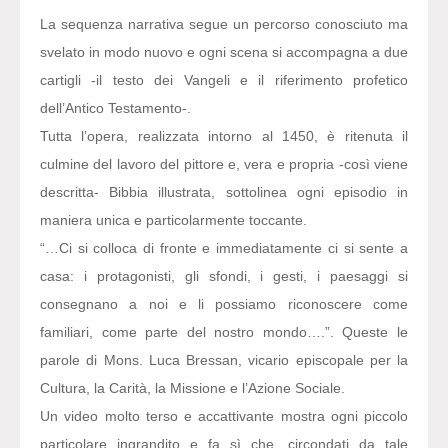
La sequenza narrativa segue un percorso conosciuto ma
svelato in modo nuovo e ogni scena si accompagna a due
cartigli -il testo dei Vangeli e il riferimento profetico
dell’Antico Testamento-.
Tutta l’opera, realizzata intorno al 1450, è ritenuta il
culmine del lavoro del pittore e, vera e propria -così viene
descritta- Bibbia illustrata, sottolinea ogni episodio in
maniera unica e particolarmente toccante.
“…Ci si colloca di fronte e immediatamente ci si sente a
casa: i protagonisti, gli sfondi, i gesti, i paesaggi si
consegnano a noi e li possiamo riconoscere come
familiari, come parte del nostro mondo….”. Queste le
parole di Mons. Luca Bressan, vicario episcopale per la
Cultura, la Carità, la Missione e l’Azione Sociale.
Un video molto terso e accattivante mostra ogni piccolo
particolare ingrandito e fa sì che, circondati da tale