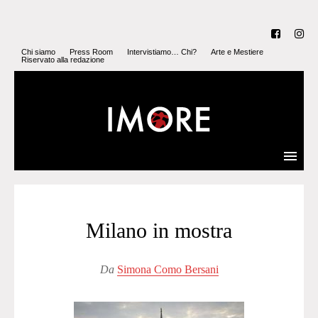
Chi siamo
Press Room
Intervistiamo… Chi?
Arte e Mestiere
Riservato alla redazione
Milano in mostra
Da
Simona Como Bersani