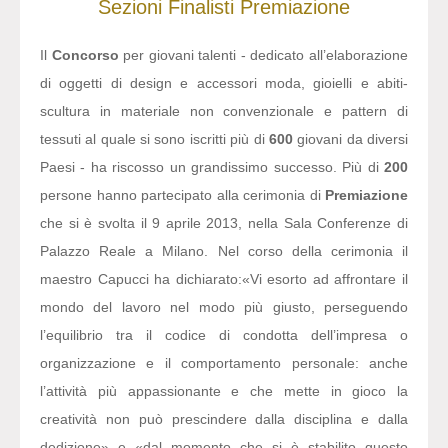
Sezioni
Finalisti
Premiazione
Il
Concorso
per giovani talenti - dedicato all’elaborazione
di oggetti di design e accessori moda, gioielli e abiti-
scultura in materiale non convenzionale e pattern di
tessuti al quale si sono iscritti più di
600
giovani da diversi
Paesi - ha riscosso un grandissimo successo. Più di
200
persone hanno partecipato alla cerimonia di
Premiazione
che si è svolta il 9 aprile 2013, nella Sala Conferenze di
Palazzo Reale a Milano. Nel corso della cerimonia il
maestro Capucci ha dichiarato:
«Vi esorto ad affrontare il
mondo del lavoro nel modo più giusto, perseguendo
l’equilibrio tra il codice di condotta dell’impresa o
organizzazione e il comportamento personale: anche
l’attività più appassionante e che mette in gioco la
creatività non può prescindere dalla disciplina e dalla
dedizione» e «dal momento che si è stabilito questo