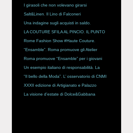
ESPY Awards 2026
I girasoli che non volevano girarsi
Salt&Linen. Il Lino di Falconeri
Una indagine sugli acquisti in saldo.
LA COUTURE SFILA AL PINCIO. IL PUNTO
CON ALESSANDRO ONORATO E
Rome Fashion Show #Haute Couture.
ROBERTA ANGELILLI
“Ensamble”. Roma promuove gli Atelier
Storici
Roma promuove “Ensamble” per i giovani
Un esempio italiano di responsabilità. La
Rete Slow Fiber
“Il bello della Moda”. L’ osservatorio di CNMI
XXXII edizione di Artigianato e Palazzo
La visione d’estate di Dolce&Gabbana