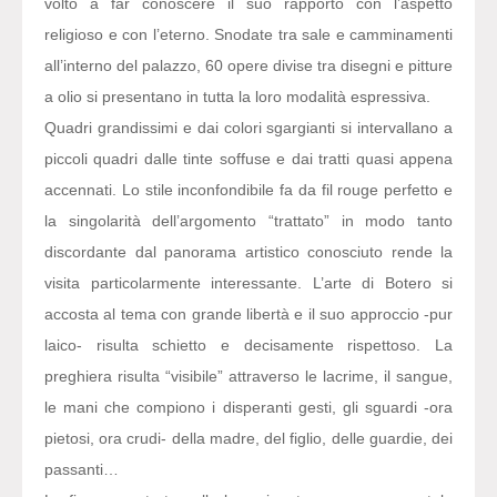
volto a far conoscere il suo rapporto con l’aspetto
religioso e con l’eterno. Snodate tra sale e camminamenti
all’interno del palazzo, 60 opere divise tra disegni e pitture
a olio si presentano in tutta la loro modalità espressiva.
Quadri grandissimi e dai colori sgargianti si intervallano a
piccoli quadri dalle tinte soffuse e dai tratti quasi appena
accennati. Lo stile inconfondibile fa da fil rouge perfetto e
la singolarità dell’argomento “trattato” in modo tanto
discordante dal panorama artistico conosciuto rende la
visita particolarmente interessante. L’arte di Botero si
accosta al tema con grande libertà e il suo approccio -pur
laico- risulta schietto e decisamente rispettoso. La
preghiera risulta “visibile” attraverso le lacrime, il sangue,
le mani che compiono i disperanti gesti, gli sguardi -ora
pietosi, ora crudi- della madre, del figlio, delle guardie, dei
passanti…