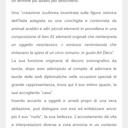
un termine più adatto per descriverlo.
Una “
creazione scultorea incentrata sulla figura retorica
dell’Italia adagiata su una conchiglia e contornata da
animali araldici e altri piccoli elementi in porcellana in una
composizione di ben 41 elementi originali che reinterpreta
un oggetto neoclassico -i sontuosi centrotavola che
imitavano la spina di un circo romano- in gusto Art Déco”.
La sua funzione originaria di decoro scenografico da
tavola, dopo aver adempiuto al compito di adornare le
tavole delle sedi diplomatiche nelle occasioni speciali di
grande rappresentanza, trova qui il suo intimo spazio, la
sua accogliente “casa”.
Inserito accanto a oggetti e arredi propri di una vera
abitazione, può dialogare con essi ed enfatizzare ancor
più il suo “ruolo”, la sua bellezza. L’accostamento dà vita
a interpretazioni diverse e crea armonia in un contesto