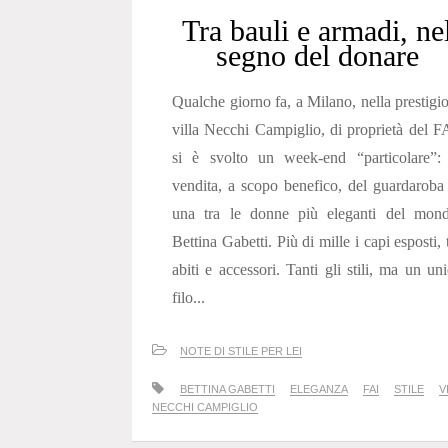
Tra bauli e armadi, ne
segno del donare
Qualche giorno fa, a Milano, nella prestigi
villa Necchi Campiglio, di proprietà del F
si è svolto un week-end “particolare”: 
vendita, a scopo benefico, del guardaroba
una tra le donne più eleganti del mond
Bettina Gabetti. Più di mille i capi esposti, 
abiti e accessori. Tanti gli stili, ma un un
filo...
NOTE DI STILE PER LEI
BETTINA GABETTI
ELEGANZA
FAI
STILE
V
NECCHI CAMPIGLIO