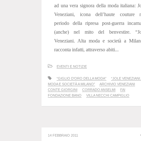
ad una vera signora della moda italiana: J
Veneziani, icona dell’haute couture n
periodo della ripresa post-guerra incarn
(anche) nel mito del benvestire. “Jo
Veneziani. Alta moda e società a Milan
racconta infatti, attraverso abiti...
EVENTI E NOTIZIE
“GIGLIO D'ORO DELLA MODA”
“JOLE VENEZIANI.
MODA E SOCIETÀ A MILANO”
ARCHIVIO VENEZIANI
CONTE GIORGINI
CORRADO ANSELMI
FAI
FONDAZIONE BANO
VILLA NECCHI CAMPIGLIO
14 FEBBRAIO 2011