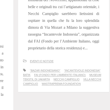
belle e originali tra cui l’artigianato orientale, i
Necchi Campiglio sarebbero lietissimi di
ospitare in quella che fu la loro splendida
dimora di Via Mozart a Milano la suggestiva
rassegna “Incantevole Indonesia”, organizzata
dal FAI (Fondo per l’Ambiente Italiano, oggi
si
proprietario della storica residenza) e...
 a
sto
EVENTI E NOTIZIE
 in
“BAZAR INDONESIANO”
“INCANTEVOLE INDONESIA"
a,
BATIK
FAI (FONDO PER L’AMBIENTE ITALIANO)
MUSEUM
TEKSTIL DI JAKARTA
NECCHI CAMPIGLIO
VILLA NECCHI
ere
CAMPIGLIO
WASTRAPREMA FOUNDATION
 il
la