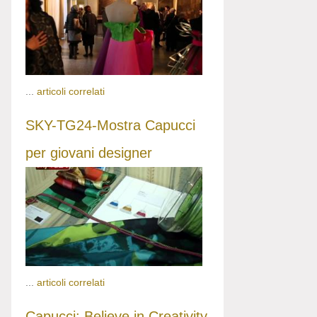
...
articoli correlati
SKY-TG24-Mostra Capucci
per giovani designer
...
articoli correlati
Capucci: Believe in Creativity