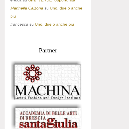
enrica
su
Una “VERDE” opportunità
Marinella Calzona
su
Uno, due o anche
più
francesca
su
Uno, due o anche più
Partner