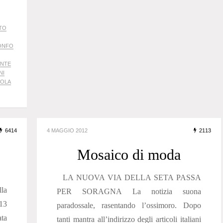
STO
IONFO
ENTE
NI
VOLA
6414
4 MAGGIO 2012
2113
Mosaico di moda
LA NUOVA VIA DELLA SETA PASSA
lla
PER SORAGNA La notizia suona
13
paradossale, rasentando l’ossimoro. Dopo
ata
tanti mantra all’indirizzo degli articoli italiani