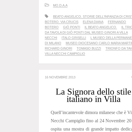
MO.D.A.A
BEATO ANGELICO. STORIE DELL'INFANZIA DI CRI
BOTERO. VIA CRUCIS
ELENA DIANA
FERNANDO
BOTERO
GIÒ PONTI
IL BEATO ANGELICO.
IL TR
DA TAVOLA DI GIÒ PONTI DAL MUSEO GINORI A VILLA
NECCHI
ITALO GRISELLI
L MUSEO DELLA PERMAN
DI MILANO
MUSEO DIOCESANO CARLO MARIA MARTI
RICHARD GINORI
TOMASO BUZZI
TRIONFO DA TA
VILLA NECCHI CAMPIGLIO
16 NOVEMBRE 2013
La Signora dello stile
italiano in Villa
Quell’incantevole dimora milanese che è Vi
Necchi Campiglio fino al 24 Novembre 20
ospita una mostra di grande impatto dedic