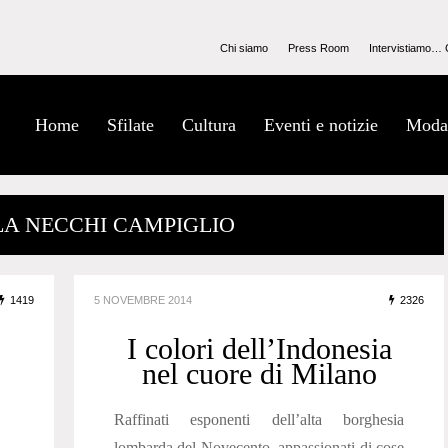
Chi siamo
Press Room
Intervistiamo… 
Home
Sfilate
Cultura
Eventi e notizie
Moda
LLA NECCHI CAMPIGLIO
1419
5 NOVEMBRE 2014
2326
I colori dell’Indonesia
nel cuore di Milano
Raffinati esponenti dell’alta borghesia
lombarda del Novecento, appassionati di cose