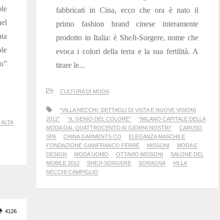
ole
fabbricati in Cina, ecco che ora è nato il
el
primo fashion brand cinese interamente
ata
prodotto in Italia: è SheJi-Sorgere, nome che
le
evoca i colori della terra e la sua fertilità. A
o”
tirare le...
CULTURA DI MODA
"VILLA NECCHI: DETTAGLI DI VISTA E NUOVE VISIONI
2012"
“IL GENIO DEL COLORE”
“MILANO CAPITALE DELLA
 ALTA
MODA DAL QUATTROCENTO AI GIORNI NOSTRI”
CARUSO
SPA
CHINA GARMENTS CO
ELEGANZA MASCHILE
FONDAZIONE GIANFRANCO FERRÈ
MISSONI
MODA E
DESIGN
MODA UOMO
OTTAVIO MISSONI
SALONE DEL
MOBILE 2012
SHEJI-SORGERE
SORAGNA
VILLA
NECCHI CAMPIGLIO
4126