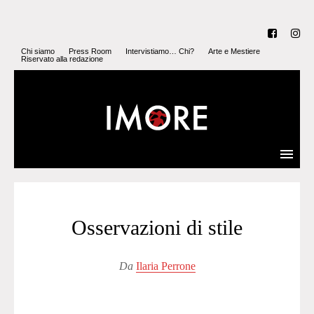
Chi siamo
Press Room
Intervistiamo… Chi?
Arte e Mestiere
Riservato alla redazione
Osservazioni di stile
Da
Ilaria Perrone