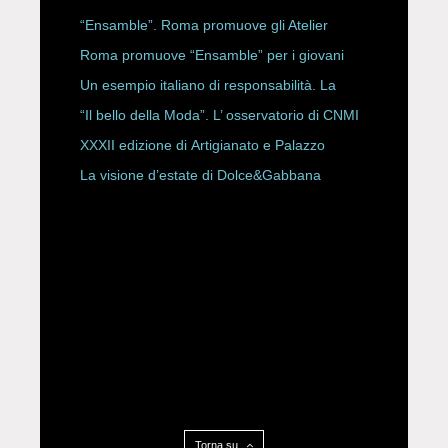
ROBERTA ANGELILLI
“Ensamble”. Roma promuove gli Atelier
Storici
Roma promuove “Ensamble” per i giovani
Un esempio italiano di responsabilità. La
Rete Slow Fiber
“Il bello della Moda”. L’ osservatorio di CNMI
XXXII edizione di Artigianato e Palazzo
La visione d’estate di Dolce&Gabbana
Torna su