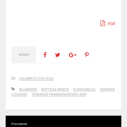
PDF
SHARE
CELEBRITÀ CON STILE
BLUMARINE
BOTTEGA VENETA
ELIANA MIGLIO
GINNIFER
GOODWIN
TENDENZE PRIMAVERA ESTATE 2009
Precedente