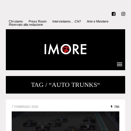
Chi siamo
Press Room
Intervistiamo… Chi?
Arte e Mestiere
Riservato alla redazione
TAG / “AUTO TRUNKS“
7 FEBBRAIO 2025
786