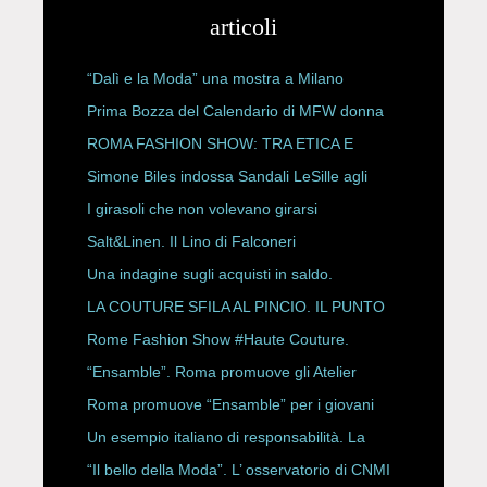
articoli
“Dalì e la Moda” una mostra a Milano
Prima Bozza del Calendario di MFW donna
P/E 2027
ROMA FASHION SHOW: TRA ETICA E
HAUTE COUTURE
Simone Biles indossa Sandali LeSille agli
ESPY Awards 2026
I girasoli che non volevano girarsi
Salt&Linen. Il Lino di Falconeri
Una indagine sugli acquisti in saldo.
LA COUTURE SFILA AL PINCIO. IL PUNTO
CON ALESSANDRO ONORATO E
Rome Fashion Show #Haute Couture.
ROBERTA ANGELILLI
“Ensamble”. Roma promuove gli Atelier
Storici
Roma promuove “Ensamble” per i giovani
Un esempio italiano di responsabilità. La
Rete Slow Fiber
“Il bello della Moda”. L’ osservatorio di CNMI