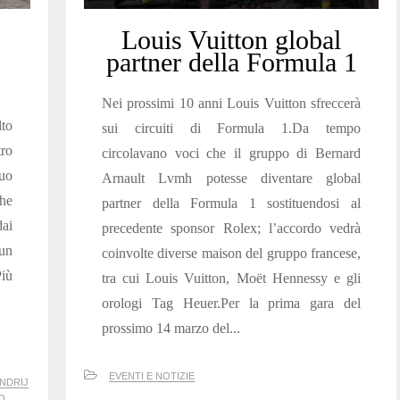
Louis Vuitton global
partner della Formula 1
Nei prossimi 10 anni Louis Vuitton sfreccerà
lto
sui circuiti di Formula 1.Da tempo
tro
circolavano voci che il gruppo di Bernard
uo
Arnault Lvmh potesse diventare global
che
partner della Formula 1 sostituendosi al
dai
precedente sponsor Rolex; l’accordo vedrà
un
coinvolte diverse maison del gruppo francese,
Più
tra cui Louis Vuitton, Moët Hennessy e gli
orologi Tag Heuer.Per la prima gara del
prossimo 14 marzo del...
EVENTI E NOTIZIE
NDRIJ
O