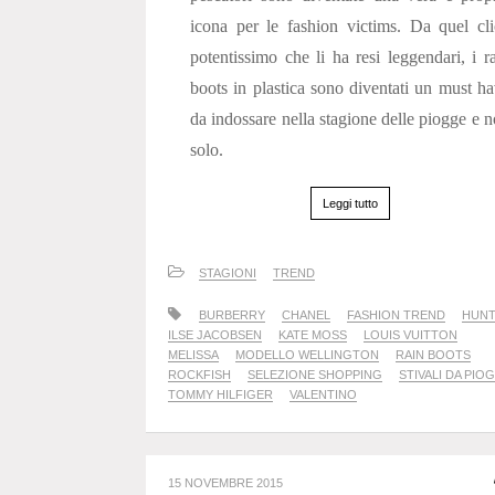
icona per le fashion victims. Da quel cl
potentissimo che li ha resi leggendari, i r
boots in plastica sono diventati un must h
da indossare nella stagione delle piogge e 
solo.
Leggi tutto
STAGIONI
TREND
BURBERRY
CHANEL
FASHION TREND
HUN
ILSE JACOBSEN
KATE MOSS
LOUIS VUITTON
MELISSA
MODELLO WELLINGTON
RAIN BOOTS
ROCKFISH
SELEZIONE SHOPPING
STIVALI DA PIO
TOMMY HILFIGER
VALENTINO
15 NOVEMBRE 2015