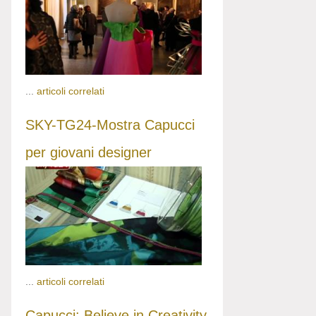
...
articoli correlati
SKY-TG24-Mostra Capucci
per giovani designer
...
articoli correlati
Capucci: Believe in Creativity