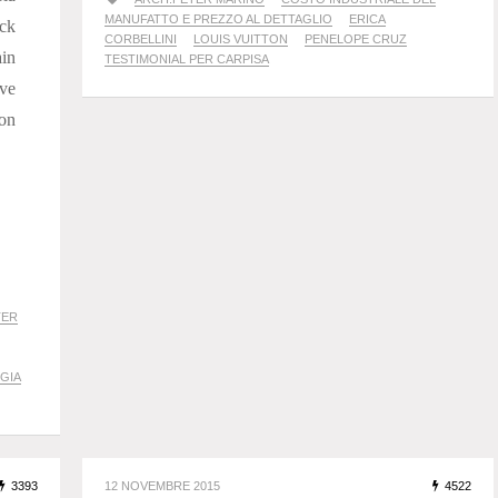
MANUFATTO E PREZZO AL DETTAGLIO
ERICA
ick
CORBELLINI
LOUIS VUITTON
PENELOPE CRUZ
ain
TESTIMONIAL PER CARPISA
ave
non
TER
GGIA
3393
12 NOVEMBRE 2015
4522