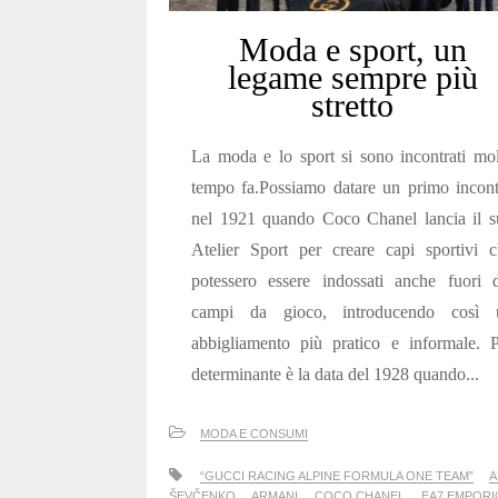
Moda e sport, un
legame sempre più
stretto
La moda e lo sport si sono incontrati mo
tempo fa.Possiamo datare un primo incon
nel 1921 quando Coco Chanel lancia il s
Atelier Sport per creare capi sportivi 
potessero essere indossati anche fuori 
campi da gioco, introducendo così 
abbigliamento più pratico e informale. 
determinante è la data del 1928 quando...
MODA E CONSUMI
“GUCCI RACING ALPINE FORMULA ONE TEAM”
A
ŠEVČENKO
ARMANI
COCO CHANEL
EA7 EMPORI