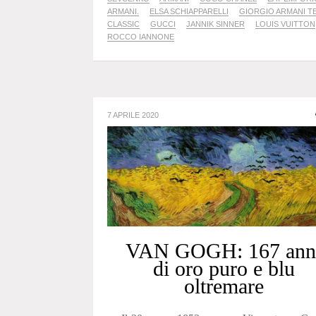
ARMANI.
ELSA SCHIAPPARELLI
GIORGIO ARMANI T
CLASSIC
GUCCI
JANNIK SINNER
LOUIS VUITTON
ROCCO IANNONE
7 APRILE 2020
VAN GOGH: 167 ann
di oro puro e blu
oltremare