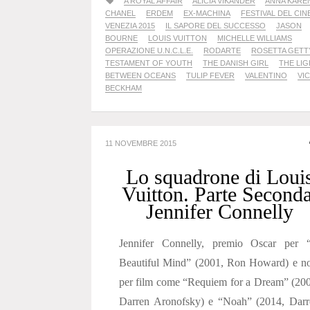
A ROYAL AFFAIR
ALICIA VIKANDER
ANNA KARE
CHANEL
ERDEM
EX-MACHINA
FESTIVAL DEL CIN
VENEZIA 2015
IL SAPORE DEL SUCCESSO
JASON
BOURNE
LOUIS VUITTON
MICHELLE WILLIAMS
OPERAZIONE U.N.C.L.E.
RODARTE
ROSETTA GETT
TESTAMENT OF YOUTH
THE DANISH GIRL
THE LI
BETWEEN OCEANS
TULIP FEVER
VALENTINO
VI
BECKHAM
11 NOVEMBRE 2015
Lo squadrone di Loui
Vuitton. Parte Seconda
Jennifer Connelly
Jennifer Connelly, premio Oscar per 
Beautiful Mind” (2001, Ron Howard) e no
per film come “Requiem for a Dream” (20
Darren Aronofsky) e “Noah” (2014, Darr