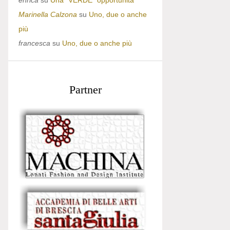
enrica
su
Una “VERDE” opportunità
Marinella Calzona
su
Uno, due o anche
più
francesca
su
Uno, due o anche più
Partner