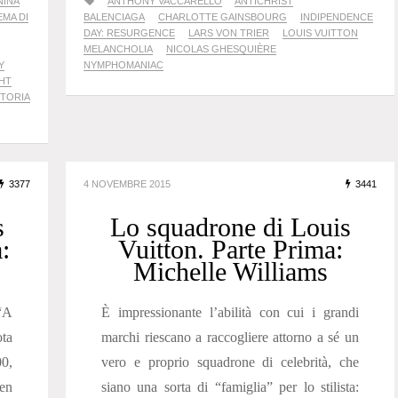
NINA
ANTHONY VACCARELLO
ANTICHRIST
EMA DI
BALENCIAGA
CHARLOTTE GAINSBOURG
INDIPENDENCE
DAY: RESURGENCE
LARS VON TRIER
LOUIS VUITTON
MELANCHOLIA
NICOLAS GHESQUIÈRE
Y
NYMPHOMANIAC
GHT
CTORIA
3377
4 NOVEMBRE 2015
3441
s
Lo squadrone di Louis
:
Vuitton. Parte Prima:
Michelle Williams
“A
È impressionante l’abilità con cui i grandi
ta
marchi riescano a raccogliere attorno a sé un
00,
vero e proprio squadrone di celebrità, che
en
siano una sorta di “famiglia” per lo stilista: