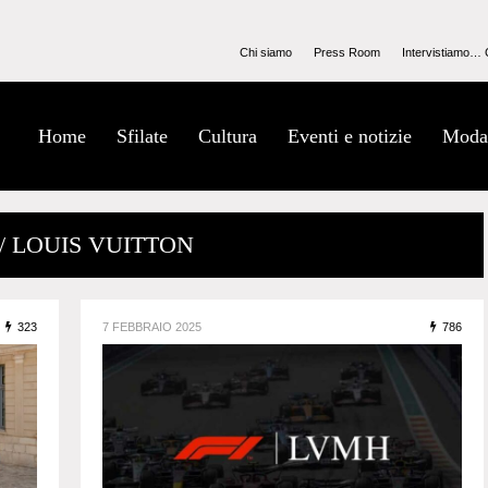
Chi siamo
Press Room
Intervistiamo… 
Home
Sfilate
Cultura
Eventi e notizie
Moda
/ LOUIS VUITTON
323
7 FEBBRAIO 2025
786