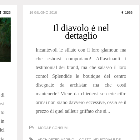
3023
16 GIUGNO 2016
1966
Il diavolo è nel
dettaglio
Incantevoli le sfilate con il loro glamour, ma
che esborsi comportano! Affascinanti i
testimonial dei brand, ma che salasso il loro
conto! Splendide le boutique del centro
disegnate da archistar, ma che costi
mantenerle! Viene da chiedersi se certe cifre
di
ormai non siano davvero eccessive, ossia se il
osi
prezzo di quel tailleur griffato che si...
ito
in
MODA E CONSUMI
dei
ria
ARCH.PETER MARINO
COSTO INDUSTRIALE DEL