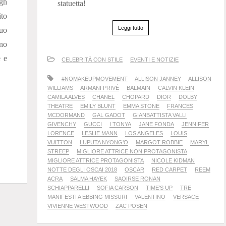
gh
statuetta!
ito
Leggi tutto
suo
no
e e
CELEBRITÀ CON STILE
EVENTI E NOTIZIE
#NOMAKEUPMOVEMENT
ALLISON JANNEY
ALLISON
WILLIAMS
ARMANI PRIVÉ
BALMAIN
CALVIN KLEIN
CAMILA ALVES
CHANEL
CHOPARD
DIOR
DOLBY
THEATRE
EMILY BLUNT
EMMA STONE
FRANCES
MCDORMAND
GAL GADOT
GIANBATTISTA VALLI
GIVENCHY
GUCCI
I TONYA
JANE FONDA
JENNIFER
LORENCE
LESLIE MANN
LOS ANGELES
LOUIS
VUITTON
LUPUTA NYONG’O
MARGOT ROBBIE
MARYL
STREEP
MIGLIORE ATTRICE NON PROTAGONISTA
MIGLIORE ATTRICE PROTAGONISTA
NICOLE KIDMAN
NOTTE DEGLI OSCAI 2018
OSCAR
RED CARPET
REEM
ACRA
SALMA HAYEK
SAOIRSE RONAN
SCHIAPPARELLI
SOFIA CARSON
TIME’S UP
TRE
MANIFESTI A EBBING MISSURI
VALENTINO
VERSACE
VIVIENNE WESTWOOD
ZAC POSEN