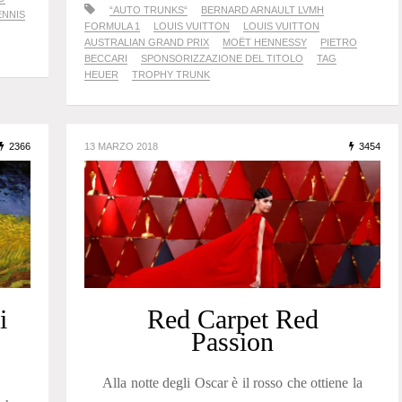
“AUTO TRUNKS“
BERNARD ARNAULT LVMH
ENNIS
FORMULA 1
LOUIS VUITTON
LOUIS VUITTON
AUSTRALIAN GRAND PRIX
MOËT HENNESSY
PIETRO
BECCARI
SPONSORIZZAZIONE DEL TITOLO
TAG
HEUER
TROPHY TRUNK
2366
13 MARZO 2018
3454
i
Red Carpet Red
Passion
Alla notte degli Oscar è il rosso che ottiene la