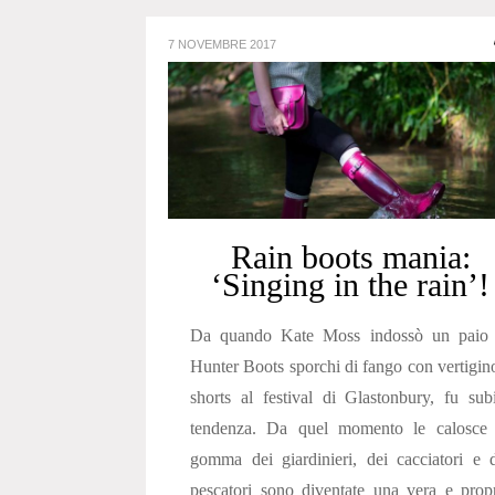
7 NOVEMBRE 2017
Rain boots mania:
‘Singing in the rain’!
Da quando Kate Moss indossò un paio 
Hunter Boots sporchi di fango con vertigin
shorts al festival di Glastonbury, fu sub
tendenza. Da quel momento le calosce 
gomma dei giardinieri, dei cacciatori e 
pescatori sono diventate una vera e prop