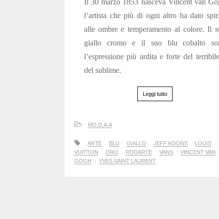
Il 30 marzo 1853 nasceva Vincent van Go
l’artista che più di ogni altro ha dato spir
alle ombre e temperamento al colore. Il 
giallo cromo e il suo blu cobalto so
l’espressione più ardita e forte del terribil
del sublime.
Leggi tutto
MO.D.A.A
ARTE
BLU
GIALLO
JEFF KOONS
LOUIS
VUITTON
ORO
RODARTE
VANS
VINCENT VAN
GOGH
YVES SAINT LAURENT