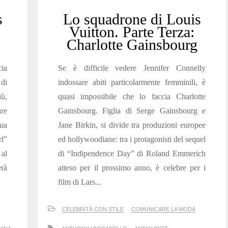
s
Lo squadrone di Louis
:
Vuitton. Parte Terza:
Charlotte Gainsbourg
cia
Se è difficile vedere Jennifer Connelly
 di
indossare abiti particolarmente femminili, è
iù,
quasi impossibile che lo faccia Charlotte
are
Gainsbourg. Figlia di Serge Gainsbourg e
sua
Jane Birkin, si divide tra produzioni europee
rl”
ed hollywoodiane: tra i protagonisti del sequel
 al
di “Indipendence Day” di Roland Emmerich
erà
atteso per il prossimo anno, è celebre per i
film di Lars...
CELEBRITÀ CON STILE
COMUNICARE LA MODA