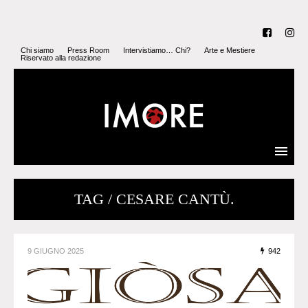
Chi siamo
Press Room
Intervistiamo… Chi?
Arte e Mestiere
Riservato alla redazione
TAG / CESARE CANTÙ.
9 GIUGNO 2025
942