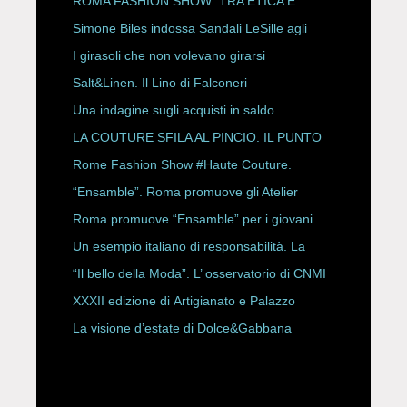
ROMA FASHION SHOW: TRA ETICA E
HAUTE COUTURE
Simone Biles indossa Sandali LeSille agli
ESPY Awards 2026
I girasoli che non volevano girarsi
Salt&Linen. Il Lino di Falconeri
Una indagine sugli acquisti in saldo.
LA COUTURE SFILA AL PINCIO. IL PUNTO
CON ALESSANDRO ONORATO E
Rome Fashion Show #Haute Couture.
ROBERTA ANGELILLI
“Ensamble”. Roma promuove gli Atelier
Storici
Roma promuove “Ensamble” per i giovani
Un esempio italiano di responsabilità. La
Rete Slow Fiber
“Il bello della Moda”. L’ osservatorio di CNMI
XXXII edizione di Artigianato e Palazzo
La visione d’estate di Dolce&Gabbana