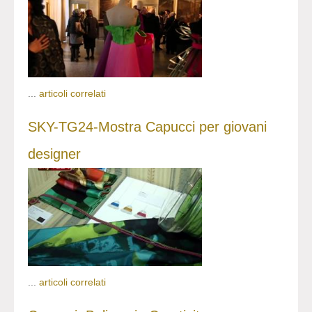
...
articoli correlati
SKY-TG24-Mostra Capucci per giovani
designer
...
articoli correlati