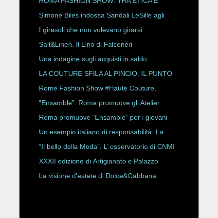
ROMA FASHION SHOW: TRA ETICA E
HAUTE COUTURE
Simone Biles indossa Sandali LeSille agli
ESPY Awards 2026
I girasoli che non volevano girarsi
Salt&Linen. Il Lino di Falconeri
Una indagine sugli acquisti in saldo.
LA COUTURE SFILA AL PINCIO. IL PUNTO
CON ALESSANDRO ONORATO E
Rome Fashion Show #Haute Couture.
ROBERTA ANGELILLI
“Ensamble”. Roma promuove gli Atelier
Storici
Roma promuove “Ensamble” per i giovani
Un esempio italiano di responsabilità. La
Rete Slow Fiber
“Il bello della Moda”. L’ osservatorio di CNMI
XXXII edizione di Artigianato e Palazzo
La visione d’estate di Dolce&Gabbana