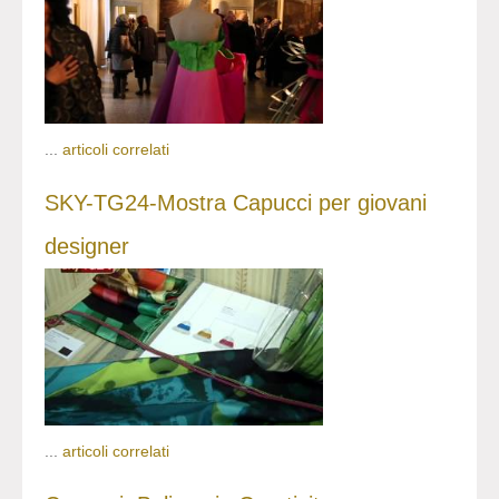
...
articoli correlati
SKY-TG24-Mostra Capucci per giovani
designer
...
articoli correlati