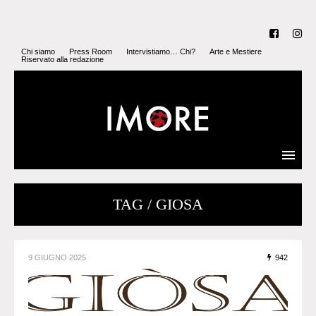
Chi siamo
Press Room
Intervistiamo… Chi?
Arte e Mestiere
Riservato alla redazione
TAG / GIOSA
9 GIUGNO 2025
942