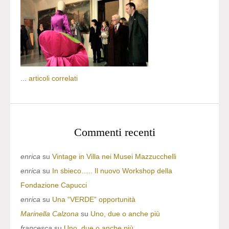
...
articoli correlati
Commenti recenti
enrica
su
Vintage in Villa nei Musei Mazzucchelli
enrica
su
In sbieco….. Il nuovo Workshop della
Fondazione Capucci
enrica
su
Una “VERDE” opportunità
Marinella Calzona
su
Uno, due o anche più
francesca
su
Uno, due o anche più