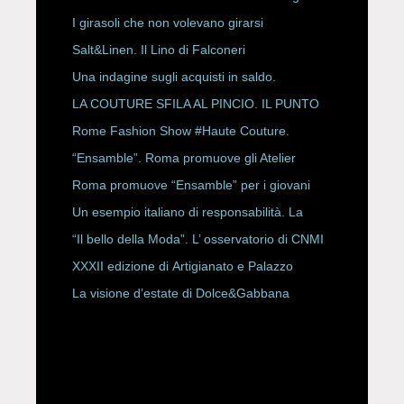
ESPY Awards 2026
I girasoli che non volevano girarsi
Salt&Linen. Il Lino di Falconeri
Una indagine sugli acquisti in saldo.
LA COUTURE SFILA AL PINCIO. IL PUNTO
CON ALESSANDRO ONORATO E
Rome Fashion Show #Haute Couture.
ROBERTA ANGELILLI
“Ensamble”. Roma promuove gli Atelier
Storici
Roma promuove “Ensamble” per i giovani
Un esempio italiano di responsabilità. La
Rete Slow Fiber
“Il bello della Moda”. L’ osservatorio di CNMI
XXXII edizione di Artigianato e Palazzo
La visione d’estate di Dolce&Gabbana