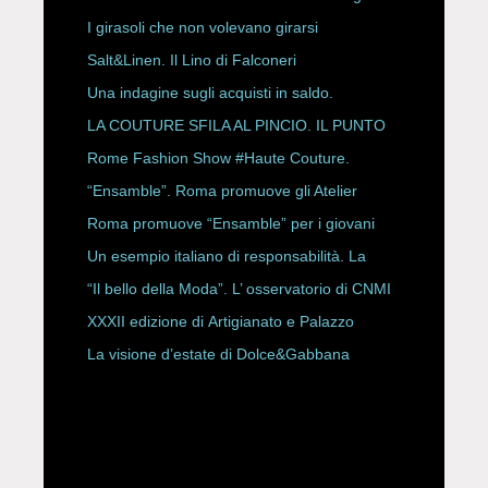
ESPY Awards 2026
I girasoli che non volevano girarsi
Salt&Linen. Il Lino di Falconeri
Una indagine sugli acquisti in saldo.
LA COUTURE SFILA AL PINCIO. IL PUNTO
CON ALESSANDRO ONORATO E
Rome Fashion Show #Haute Couture.
ROBERTA ANGELILLI
“Ensamble”. Roma promuove gli Atelier
Storici
Roma promuove “Ensamble” per i giovani
Un esempio italiano di responsabilità. La
Rete Slow Fiber
“Il bello della Moda”. L’ osservatorio di CNMI
XXXII edizione di Artigianato e Palazzo
La visione d’estate di Dolce&Gabbana