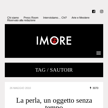
Chi siamo
Press Room
Intervistiamo… Chi?
Arte e Mestiere
Riservato alla redazione
TAG / SAUTOIR
26 MAGGIO 2010
3070
La perla, un oggetto senza
tempo