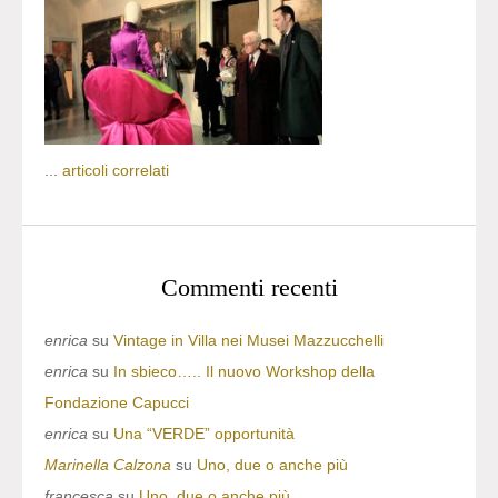
...
articoli correlati
Commenti recenti
enrica
su
Vintage in Villa nei Musei Mazzucchelli
enrica
su
In sbieco….. Il nuovo Workshop della
Fondazione Capucci
enrica
su
Una “VERDE” opportunità
Marinella Calzona
su
Uno, due o anche più
francesca
su
Uno, due o anche più