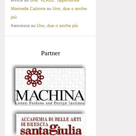
enrica
su
Una “VERDE” opportunità
Marinella Calzona
su
Uno, due o anche
più
francesca
su
Uno, due o anche più
Partner