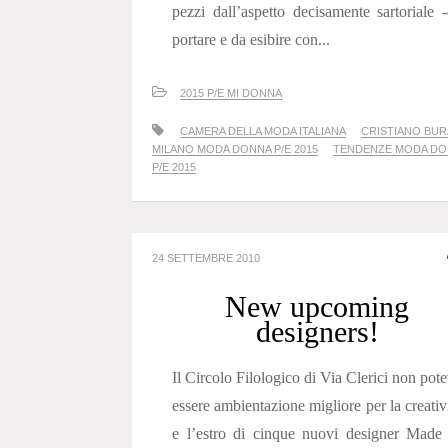
pezzi dall’aspetto decisamente sartoriale 
portare e da esibire con...
2015 P/E MI DONNA
CAMERA DELLA MODA ITALIANA
CRISTIANO BUR
MILANO MODA DONNA P/E 2015
TENDENZE MODA D
P/E 2015
24 SETTEMBRE 2010
New upcoming
designers!
Il Circolo Filologico di Via Clerici non pot
essere ambientazione migliore per la creativ
e l’estro di cinque nuovi designer Made