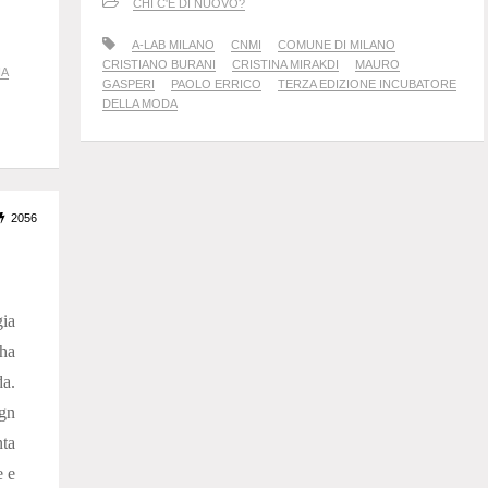
CHI C'È DI NUOVO?
A-LAB MILANO
CNMI
COMUNE DI MILANO
CRISTIANO BURANI
CRISTINA MIRAKDI
MAURO
NA
GASPERI
PAOLO ERRICO
TERZA EDIZIONE INCUBATORE
DELLA MODA
2056
ia
 ha
a.
ign
nta
e e