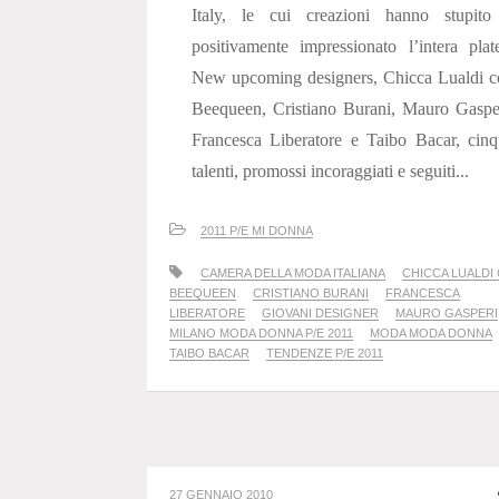
Italy, le cui creazioni hanno stupito
positivamente impressionato l’intera plat
New upcoming designers, Chicca Lualdi c
Beequeen, Cristiano Burani, Mauro Gaspe
Francesca Liberatore e Taibo Bacar, cin
talenti, promossi incoraggiati e seguiti...
2011 P/E MI DONNA
CAMERA DELLA MODA ITALIANA
CHICCA LUALDI
BEEQUEEN
CRISTIANO BURANI
FRANCESCA
LIBERATORE
GIOVANI DESIGNER
MAURO GASPERI
MILANO MODA DONNA P/E 2011
MODA MODA DONNA
TAIBO BACAR
TENDENZE P/E 2011
27 GENNAIO 2010