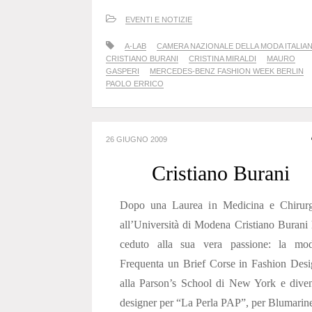
EVENTI E NOTIZIE
A-LAB
CAMERA NAZIONALE DELLA MODA ITALIA
CRISTIANO BURANI
CRISTINA MIRALDI
MAURO
GASPERI
MERCEDES-BENZ FASHION WEEK BERLIN
PAOLO ERRICO
26 GIUGNO 2009
Cristiano Burani
Dopo una Laurea in Medicina e Chirurg
all’Università di Modena Cristiano Burani
ceduto alla sua vera passione: la mod
Frequenta un Brief Corse in Fashion Des
alla Parson’s School di New York e dive
designer per “La Perla PAP”, per Blumarin