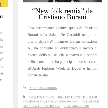
“New folk remix” da
ta
Cristiano Burani
Una performance positiva quella di Cristiano
una
Burani nella Sala delle Cariatidi nel primo
he
giorno della FW milanese. La sua collezione
nza
A/I ha convinto ed evidenziato il lavoro di
lle
ricerca dello stilista che a marzo e a ottobre
ità
dello scorso anno ha partecipato con successo
re
all’Arab Fashion Week di Dubai e ha poi
per
portato la sua...
ri,
2017-18 A/I MI DONNA
"NEW FOLK REMIX"
ARAB FASHION WEEK DI DUBAI
CAMERA NAZIONALE DELLA MODA ITALIANA
COLLEZIONE
A/I '17-'18 CRISTIANO BURANI
CRISTIANO BURANI