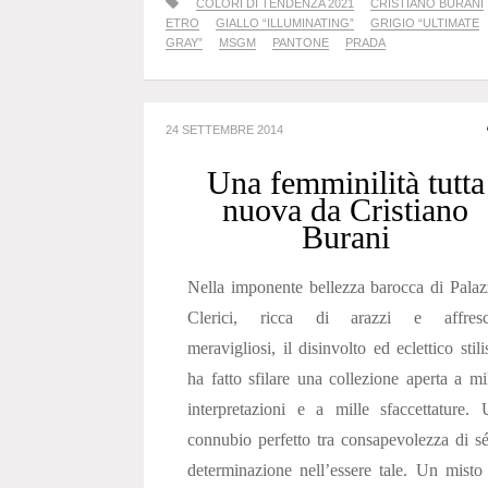
COLORI DI TENDENZA 2021
CRISTIANO BURANI
ETRO
GIALLO “ILLUMINATING”
GRIGIO “ULTIMATE
GRAY”
MSGM
PANTONE
PRADA
24 SETTEMBRE 2014
Una femminilità tutta
nuova da Cristiano
Burani
Nella imponente bellezza barocca di Pala
Clerici, ricca di arazzi e affresc
meravigliosi, il disinvolto ed eclettico stili
ha fatto sfilare una collezione aperta a mi
interpretazioni e a mille sfaccettature.
connubio perfetto tra consapevolezza di s
determinazione nell’essere tale. Un misto