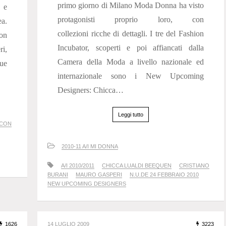
primo giorno di Milano Moda Donna ha visto
 e
protagonisti proprio loro, con
ea.
collezioni ricche di dettagli. I tre del Fashion
on
Incubator, scoperti e poi affiancati dalla
ri,
Camera della Moda a livello nazionale ed
que
internazionale sono i New Upcoming
Designers: Chicca…
Leggi tutto
 CON
2010-11 A/I MI DONNA
A/I 2010/2011
CHICCA LUALDI BEEQUEN
CRISTIANO
BURANI
MAURO GASPERI
N.U.DE 24 FEBBRAIO 2010
NEW UPCOMING DESIGNERS
1626
14 LUGLIO 2009
3223