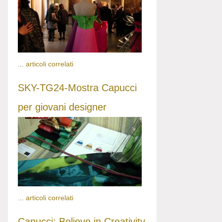
...
articoli correlati
SKY-TG24-Mostra Capucci
per giovani designer
...
articoli correlati
Capucci: Believe in Creativity