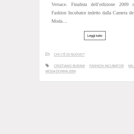
Versace. Finalista dell’edizione 2009 d
Fashion Incubator indetto dalla Camera de
Moda…
Leggi tutto
CHI C'È DI NUOVO?
CRISTIANO BURANI
FASHION INCUBATOR
MI
MODA DONNA 2009