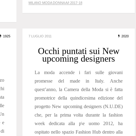
MILANO MODA DONNA A/I 2017-18
1925
7 LUGLIO 2011
2020
Occhi puntati sui New
upcoming designers
La moda accende i fari sulle giovani
zzo
promesse del made in Italy. Anche
hi
quest’anno, la Camera della Moda si è fatta
sta
promotrice della quindicesima edizione del
lle
progetto New upcoming designers (N.U.DE)
 Un
che, per la prima volta durante la fashion
é e
week dedicata alla p\e uomo 2012, ha
 di
ospitato nello spazio Fashion Hub dentro alla