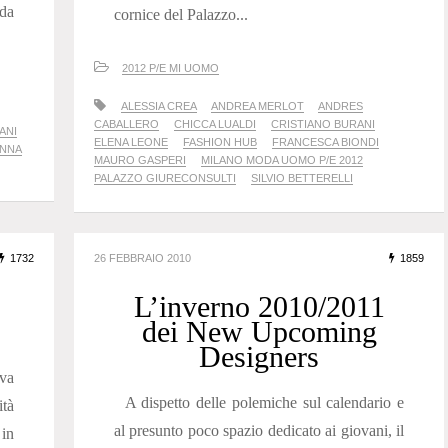
-da
cornice del Palazzo...
2012 P/E MI UOMO
ALESSIA CREA
ANDREA MERLOT
ANDRES
CABALLERO
CHICCA LUALDI
CRISTIANO BURANI
ANI
ELENA LEONE
FASHION HUB
FRANCESCA BIONDI
ONNA
MAURO GASPERI
MILANO MODA UOMO P/E 2012
PALAZZO GIURECONSULTI
SILVIO BETTERELLI
1732
26 FEBBRAIO 2010
1859
L’inverno 2010/2011
dei New Upcoming
Designers
eva
A dispetto delle polemiche sul calendario e
ità
al presunto poco spazio dedicato ai giovani, il
 in