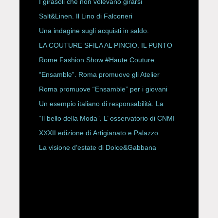
ESPY Awards 2026
I girasoli che non volevano girarsi
Salt&Linen. Il Lino di Falconeri
Una indagine sugli acquisti in saldo.
LA COUTURE SFILA AL PINCIO. IL PUNTO
CON ALESSANDRO ONORATO E
Rome Fashion Show #Haute Couture.
ROBERTA ANGELILLI
“Ensamble”. Roma promuove gli Atelier
Storici
Roma promuove “Ensamble” per i giovani
Un esempio italiano di responsabilità. La
Rete Slow Fiber
“Il bello della Moda”. L’ osservatorio di CNMI
XXXII edizione di Artigianato e Palazzo
La visione d’estate di Dolce&Gabbana