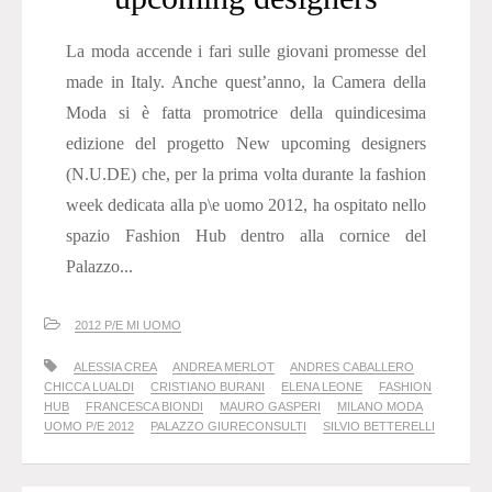
La moda accende i fari sulle giovani promesse del
made in Italy. Anche quest’anno, la Camera della
Moda si è fatta promotrice della quindicesima
edizione del progetto New upcoming designers
(N.U.DE) che, per la prima volta durante la fashion
week dedicata alla p\e uomo 2012, ha ospitato nello
spazio Fashion Hub dentro alla cornice del
Palazzo...
2012 P/E MI UOMO
ALESSIA CREA
ANDREA MERLOT
ANDRES CABALLERO
CHICCA LUALDI
CRISTIANO BURANI
ELENA LEONE
FASHION
HUB
FRANCESCA BIONDI
MAURO GASPERI
MILANO MODA
UOMO P/E 2012
PALAZZO GIURECONSULTI
SILVIO BETTERELLI