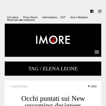
Chi siamo
Press Room
Intervistiamo… Chi?
Arte e Mestiere
Riservato alla redazione
TAG / ELENA LEONE
7 LUGLIO 2011
2019
Occhi puntati sui New
upcoming designers