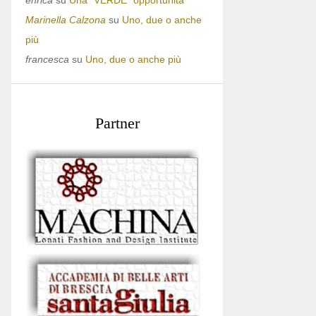
enrica
su
Una “VERDE” opportunità
Marinella Calzona
su
Uno, due o anche
più
francesca
su
Uno, due o anche più
Partner