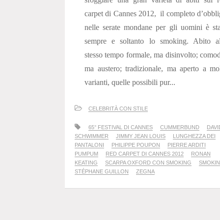
carpet di Cannes 2012, il completo d’obbl
nelle serate mondane per gli uomini è st
sempre e soltanto lo smoking. Abito al
stesso tempo formale, ma disinvolto; como
ma austero; tradizionale, ma aperto a mo
varianti, quelle possibili pur...
CELEBRITÀ CON STILE
65° FESTIVAL DI CANNES
CUMMERBUND
DAVI
SCHWIMMER
JIMMY JEAN LOUIS
LUNGHEZZA DEI
PANTALONI
PHILIPPE POUPON
PIERRE ARDITI
PUMPUM
RED CARPET DI CANNES 2012
RONAN
KEATING
SCARPA OXFORD CON SMOKING
SMOKI
STÉPHANE GUILLON
ZEGNA