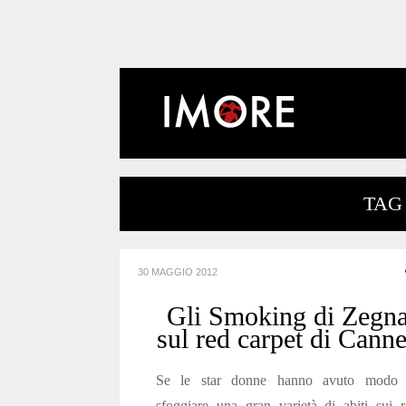
TAG
30 MAGGIO 2012
Gli Smoking di Zegn
sul red carpet di Cann
Se le star donne hanno avuto modo 
sfoggiare una gran varietà di abiti sui 