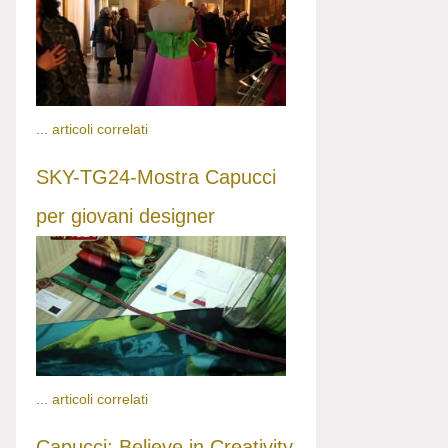
...
articoli correlati
SKY-TG24-Mostra Capucci
per giovani designer
...
articoli correlati
Capucci: Believe in Creativity