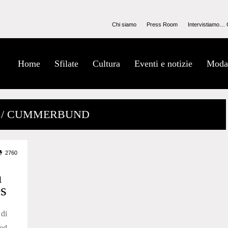
Chi siamo
Press Room
Intervistiamo… 
Home
Sfilate
Cultura
Eventi e notizie
Moda
 / CUMMERBUND
2760
a
es
di
red