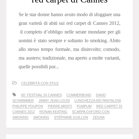
Se le star donne hanno avuto modo di sfoggiare una
gran varietà di abiti sui red carpet di Cannes 2012,
il completo d’obbligo nelle serate mondane per gli
uomini è stato sempre e soltanto lo smoking. Abito
allo stesso tempo formale, ma disinvolto; comodo,
ma austero; tradizionale, ma aperto a molte varianti,
quelle possibili pur...
CELEBRITÀ CON STILE
65° FESTIVAL DI CANNES
CUMMERBUND
DAVID
SCHWIMMER
JIMMY JEAN LOUIS
LUNGHEZZA DEI PANTALONI
PHILIPPE POUPON
PIERRE ARDITI
PUMPUM
RED CARPET DI
CANNES 2012
RONAN KEATING
SCARPA OXFORD CON
SMOKING
SMOKING
STÉPHANE GUILLON
ZEGNA