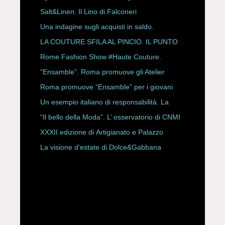
Salt&Linen. Il Lino di Falconeri
Una indagine sugli acquisti in saldo.
LA COUTURE SFILA AL PINCIO. IL PUNTO
CON ALESSANDRO ONORATO E
Rome Fashion Show #Haute Couture.
ROBERTA ANGELILLI
“Ensamble”. Roma promuove gli Atelier
Storici
Roma promuove “Ensamble” per i giovani
Un esempio italiano di responsabilità. La
Rete Slow Fiber
“Il bello della Moda”. L’ osservatorio di CNMI
XXXII edizione di Artigianato e Palazzo
La visione d’estate di Dolce&Gabbana