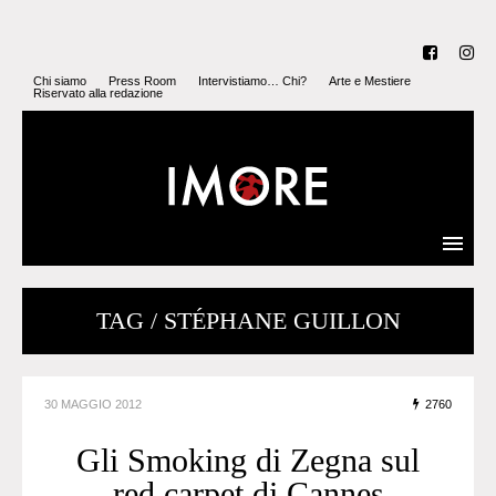
Chi siamo
Press Room
Intervistiamo… Chi?
Arte e Mestiere
Riservato alla redazione
TAG / STÉPHANE GUILLON
30 MAGGIO 2012
2760
Gli Smoking di Zegna sul
red carpet di Cannes