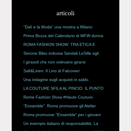
articoli
“Dalì e la Moda” una mostra a Milano
Prima Bozza del Calendario di MFW donna
P/E 2027
ROMA FASHION SHOW: TRA ETICA E
HAUTE COUTURE
Simone Biles indossa Sandali LeSille agli
ESPY Awards 2026
I girasoli che non volevano girarsi
Salt&Linen. Il Lino di Falconeri
Una indagine sugli acquisti in saldo.
LA COUTURE SFILA AL PINCIO. IL PUNTO
CON ALESSANDRO ONORATO E
Rome Fashion Show #Haute Couture.
ROBERTA ANGELILLI
“Ensamble”. Roma promuove gli Atelier
Storici
Roma promuove “Ensamble” per i giovani
Un esempio italiano di responsabilità. La