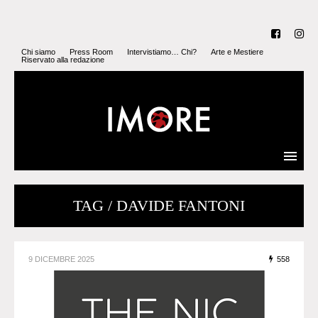
Chi siamo
Press Room
Intervistiamo… Chi?
Arte e Mestiere
Riservato alla redazione
TAG / DAVIDE FANTONI
9 DICEMBRE 2025
558