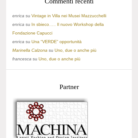
Commenti recenti
enrica
su
Vintage in Villa nei Musei Mazzucchelli
enrica
su
In sbieco….. Il nuovo Workshop della
Fondazione Capucci
enrica
su
Una “VERDE” opportunità
Marinella Calzona
su
Uno, due o anche più
francesca
su
Uno, due o anche più
Partner