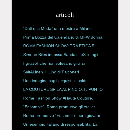
articoli
“Dalì e la Moda” una mostra a Milano
Prima Bozza del Calendario di MFW donna
P/E 2027
ROMA FASHION SHOW: TRA ETICA E
HAUTE COUTURE
Simone Biles indossa Sandali LeSille agli
ESPY Awards 2026
I girasoli che non volevano girarsi
Salt&Linen. Il Lino di Falconeri
Una indagine sugli acquisti in saldo.
LA COUTURE SFILA AL PINCIO. IL PUNTO
CON ALESSANDRO ONORATO E
Rome Fashion Show #Haute Couture.
ROBERTA ANGELILLI
“Ensamble”. Roma promuove gli Atelier
Storici
Roma promuove “Ensamble” per i giovani
Un esempio italiano di responsabilità. La